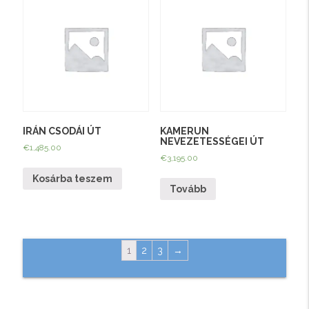
IRÁN CSODÁI ÚT
KAMERUN
NEVEZETESSÉGEI ÚT
€
1,485.00
€
3,195.00
Kosárba teszem
Tovább
1
2
3
→