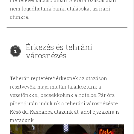
menetével kapcsolatban. A korlátozások alatt
nem fogadhatunk banki utalásokat az iráni
utunkra.
Érkezés és tehráni
1
városnézés
Teherán repterére* érkeznek az utazáson
résztvevők, majd miután találkoztunk a
vezetőnkkel, becsekkolunk a hotelbe. Pár óra
pihenő után indulunk a teheráni városnézésre.
Késő du. Kashanba utazunk át, ahol éjszakára is
maradunk.