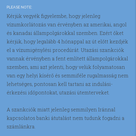
PLEASE NOTE:
Kérjük vegyék figyelembe, hogy jelenleg
vízumkorlátozás van érvényben az amerikai, angol
és kanadai állampolgárokkal szemben. Ezért őket
kérjük, hogy legalább 4 hónappal az út előtt kezdjék
el a vízumigénylési procedúrát. Utazási szankciók
vannak érvényben a fent említett állampolgárokkal
szemben, ami azt jelenti, hogy velük folyamatosan
van egy helyi kísérő és semmiféle rugalmasság nem
lehetséges, pontosan kell tartani az indulási-
érkezési időpontokat, utazási ütemterveket.
A szankciók miatt jelenleg semmilyen Iránnal
kapcsolatos banki átutalást nem tudunk fogadni a
számlánkra.