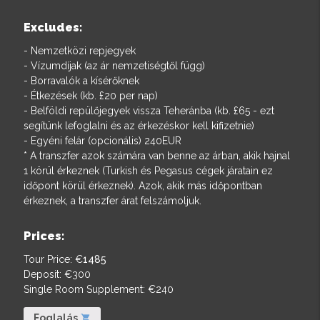
Excludes:
- Nemzetközi repjegyek
- Vízumdíjak (az ár nemzetiségtől függ)
- Borravalók a kísérőknek
- Étkezések (kb. £20 per nap)
- Belföldi repülőjegyek vissza Teheránba (kb. £65 - ezt
segítünk lefoglalni és az érkezéskor kell kifizetnie)
- Egyéni felár (opcionális) 240EUR
* A transzfer azok számára van benne az árban, akik hajnal
1 körül érkeznek (Turkish és Pegasus cégek járatain ez
időpont körül érkeznek). Azok, akik más időpontban
érkeznek, a transzfer árat felszámoljuk.
Prices:
Tour Price: €
1485
Deposit: €
300
Single Room Supplement: €
240
Foglalás
shopping_cart