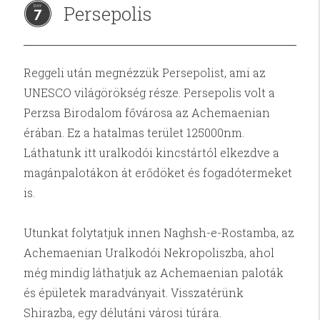
Persepolis
7
Reggeli után megnézzük Persepolist, ami az
UNESCO világörökség része. Persepolis volt a
Perzsa Birodalom fővárosa az Achemaenian
érában. Ez a hatalmas terület 125000nm.
Láthatunk itt uralkodói kincstártól elkezdve a
magánpalotákon át erődöket és fogadótermeket
is.
Utunkat folytatjuk innen Naghsh-e-Rostamba, az
Achemaenian Uralkodói Nekropoliszba, ahol
még mindig láthatjuk az Achemaenian paloták
és épületek maradványait. Visszatérünk
Shirazba, egy délutáni városi túrára.