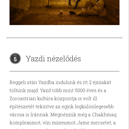
Yazdi nézelődés
5
Reggeli után Yazdba indulunk és itt 2 éjszakát
töltünk majd. Yazd több mint 5000 éves és a
Zoroastrian kultúra központja is volt ill.
építészetét tekintve az egyik legkülönlegesebb
városa is Iránnak. Megnézzük még a Chakhmaq
komplexumot, vízi múzeumot, Jame mecsetet, a