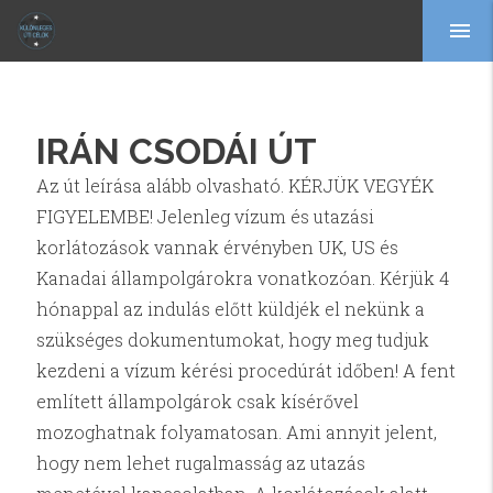
menu
IRÁN CSODÁI ÚT
Az út leírása alább olvasható. KÉRJÜK VEGYÉK
FIGYELEMBE! Jelenleg vízum és utazási
korlátozások vannak érvényben UK, US és
Kanadai állampolgárokra vonatkozóan. Kérjük 4
hónappal az indulás előtt küldjék el nekünk a
szükséges dokumentumokat, hogy meg tudjuk
kezdeni a vízum kérési procedúrát időben! A fent
említett állampolgárok csak kísérővel
mozoghatnak folyamatosan. Ami annyit jelent,
hogy nem lehet rugalmasság az utazás