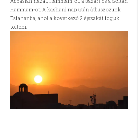
Abbasian házat, Hammam-ot, a bazárt és a Soltan
Hammam-ot. A kashani nap után átbuszozunk
Esfahanba, ahol a következő 2 éjszakát fogjuk
tölteni.