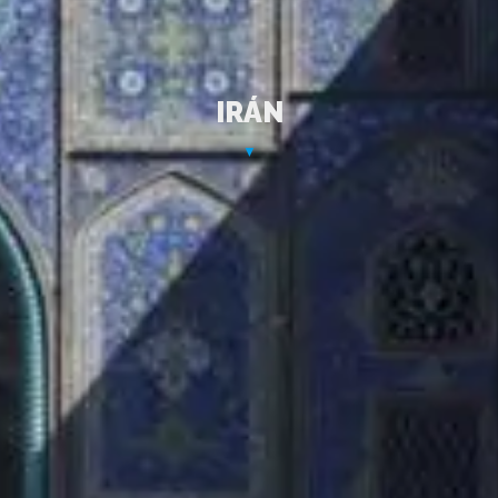
I
R
Á
N
▼