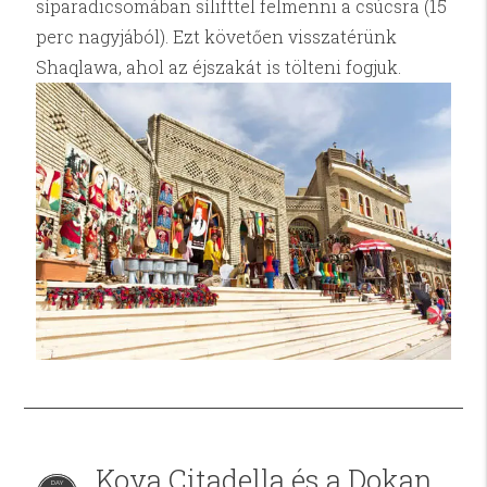
síparadicsomában sílifttel felmenni a csúcsra (15
perc nagyjából). Ezt követően visszatérünk
Shaqlawa, ahol az éjszakát is tölteni fogjuk.
Koya Citadella és a Dokan