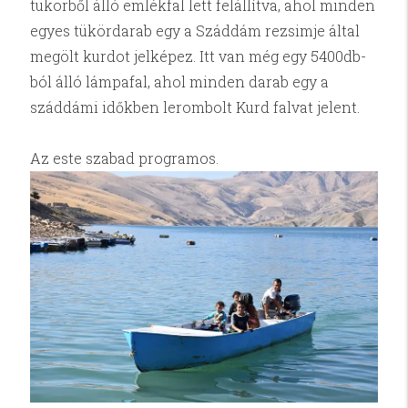
tükörből álló emlékfal lett felállítva, ahol minden
egyes tükördarab egy a Száddám rezsimje által
megölt kurdot jelképez. Itt van még egy 5400db-
ból álló lámpafal, ahol minden darab egy a
száddámi időkben lerombolt Kurd falvat jelent.
Az este szabad programos.