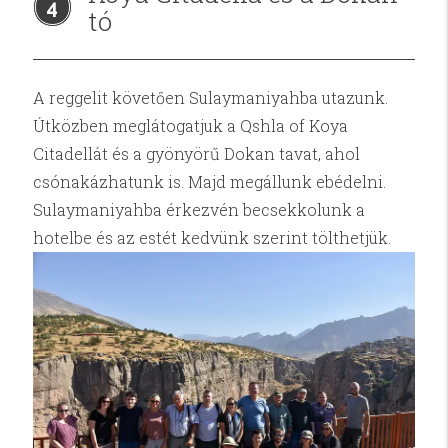
4
tó
A reggelit követően Sulaymaniyahba utazunk.
Útközben meglátogatjuk a Qshla of Koya
Citadellát és a gyönyörű Dokan tavat, ahol
csónakázhatunk is. Majd megállunk ebédelni.
Sulaymaniyahba érkezvén becsekkolunk a
hotelbe és az estét kedvünk szerint tölthetjük.