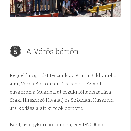
A Vörös börtön
5
Reggel látogatást teszünk az Amna Sukhara-ban,
ami „Vörös Börtönként” is ismert. Ez volt
egykoron a Mukhbarat északi főhadiszállása
(Iraki Hírszerző Hivatal) és Száddám Husszein
uralkodása alatt kurdok börtöne.
Bent, az egykori börtönben, egy 182000db