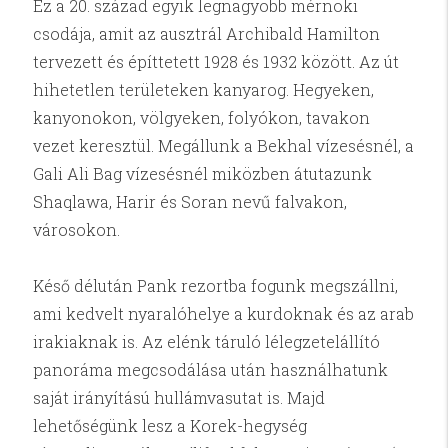
Ez a 20. század egyik legnagyobb mérnöki
csodája, amit az ausztrál Archibald Hamilton
tervezett és építtetett 1928 és 1932 között. Az út
hihetetlen területeken kanyarog. Hegyeken,
kanyonokon, völgyeken, folyókon, tavakon
vezet keresztül. Megállunk a Bekhal vízesésnél, a
Gali Ali Bag vízesésnél miközben átutazunk
Shaqlawa, Harir és Soran nevű falvakon,
városokon.
Késő délután Pank rezortba fogunk megszállni,
ami kedvelt nyaralóhelye a kurdoknak és az arab
irakiaknak is. Az elénk táruló lélegzetelállító
panoráma megcsodálása után használhatunk
saját irányítású hullámvasutat is. Majd
lehetőségünk lesz a Korek-hegység