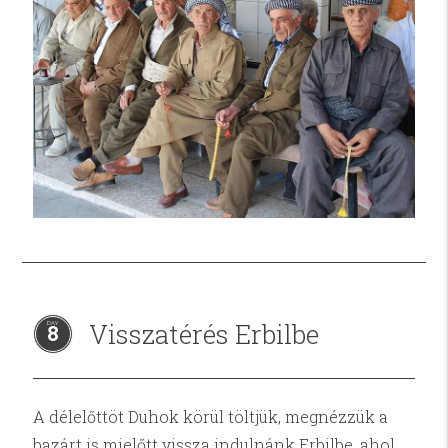
Visszatérés Erbilbe
8
A délelőttöt Duhok körül töltjük, megnézzük a
bazárt is mielőtt vissza indulnánk Erbilbe, ahol