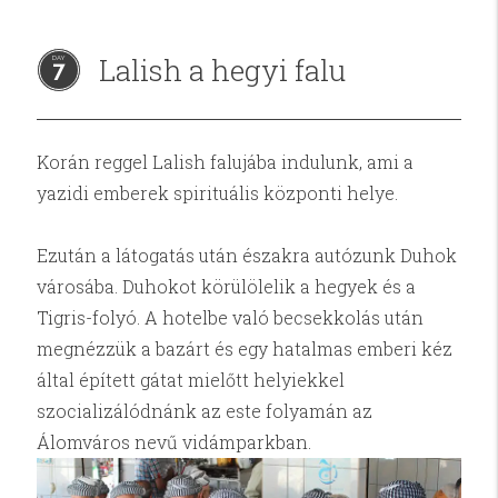
Lalish a hegyi falu
7
Korán reggel Lalish falujába indulunk, ami a
yazidi emberek spirituális központi helye.
Ezután a látogatás után északra autózunk Duhok
városába. Duhokot körülölelik a hegyek és a
Tigris-folyó. A hotelbe való becsekkolás után
megnézzük a bazárt és egy hatalmas emberi kéz
által épített gátat mielőtt helyiekkel
szocializálódnánk az este folyamán az
Álomváros nevű vidámparkban.