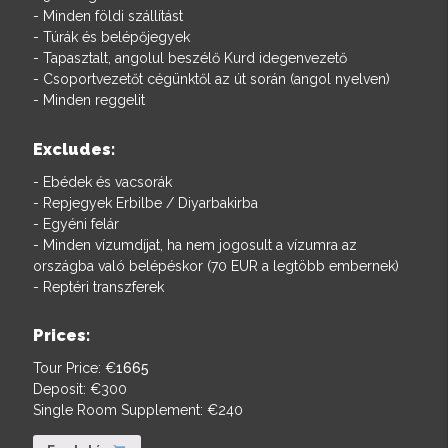
- Minden földi szállítást
- Túrák és belépőjegyek
- Tapasztalt, angolul beszélő Kurd idegenvezető
- Csoportvezetőt cégünktől az út során (angol nyelven)
- Minden reggelit
Excludes:
- Ebédek és vacsorák
- Repjegyek Erbilbe / Diyarbakirba
- Egyéni felár
- Minden vízumdíjat, ha nem jogosult a vízumra az
országba való belépéskor (70 EUR a legtöbb embernek)
- Reptéri transzferek
Prices:
Tour Price: €
1665
Deposit: €
300
Single Room Supplement: €
240