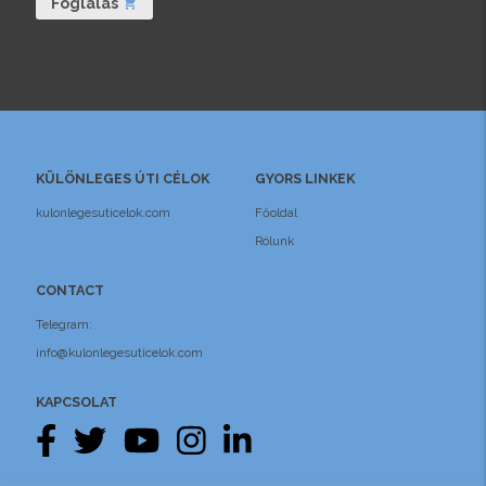
Foglalás
shopping_cart
KÜLÖNLEGES ÚTI CÉLOK
GYORS LINKEK
kulonlegesuticelok.com
Főoldal
Rólunk
CONTACT
Telegram:
info@kulonlegesuticelok.com
KAPCSOLAT