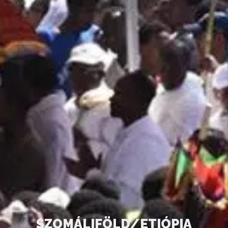
S
Z
O
M
Á
L
I
F
Ö
L
D
/
E
T
I
Ó
P
I
A