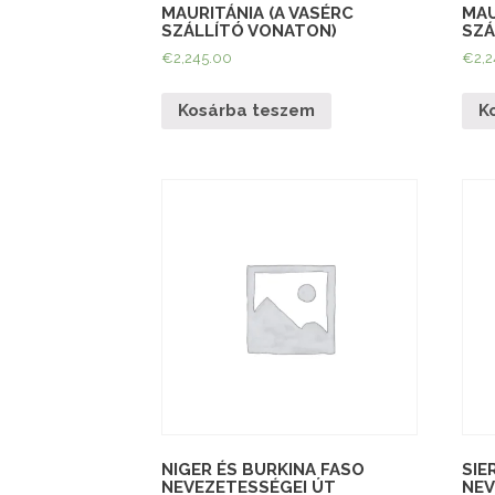
MAURITÁNIA (A VASÉRC
MAU
SZÁLLÍTÓ VONATON)
SZÁ
€
2,245.00
€
2,
Kosárba teszem
K
NIGER ÉS BURKINA FASO
SIE
NEVEZETESSÉGEI ÚT
NEV