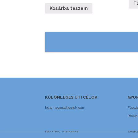
T
Kosárba teszem
KÜLÖNLEGES ÚTI CÉLOK
GYOR
kulonlegesuticelok.com
Főolda
Rólun
Pénzügyi biztosítás
Adatv