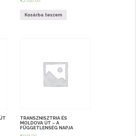
€
2,050.00
Kosárba teszem
 ÚT
TRANSZNISZTRIA ÉS
MOLDOVA ÚT – A
FÜGGETLENSÉG NAPJA
€
945.00