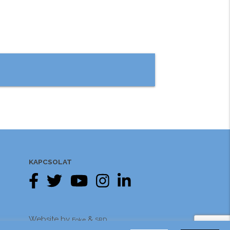
KAPCSOLAT
Website by
&
Foke
SRD