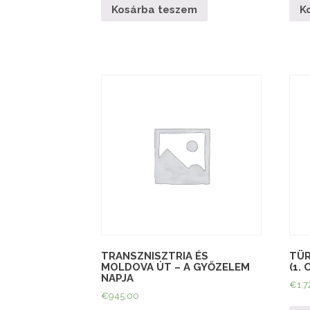
Kosárba teszem
K
TRANSZNISZTRIA ÉS
TÜR
MOLDOVA ÚT – A GYŐZELEM
(1.
NAPJA
€
1,7
€
945.00