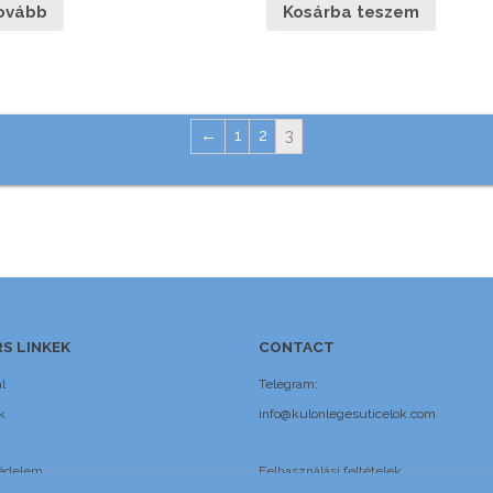
ovább
Kosárba teszem
←
1
2
3
S LINKEK
CONTACT
l
Telegram:
k
info@kulonlegesuticelok.com
édelem
Felhasználási feltételek