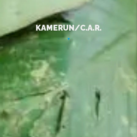
K
A
M
E
R
U
N
/
C
.
A
.
R
.
▼