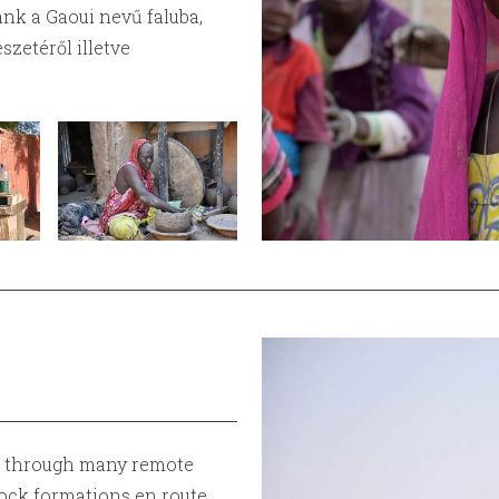
ánk a Gaoui nevű faluba,
szetéről illetve
ng through many remote
rock formations en route.