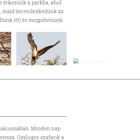
e érkezünk a parkba, ahol
nk, majd berendezkedünk az
ltünk itt) és megpihenünk.
 Zakoumában. Minden nap
vissza. Gyalogos szafarik a