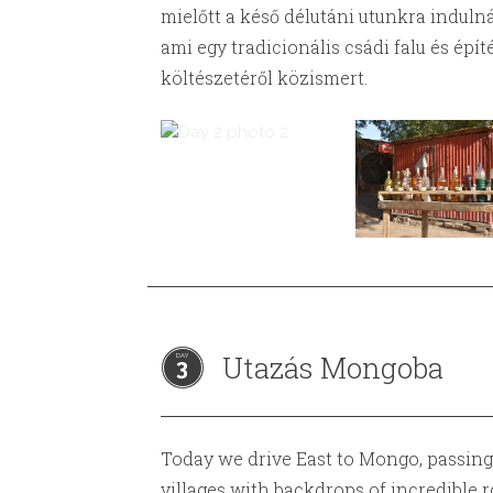
mielőtt a késő délutáni utunkra induln
ami egy tradicionális csádi falu és építé
költészetéről közismert.
Utazás Mongoba
3
Today we‎ drive East to Mongo, passi
villages with backdrops of incredible 