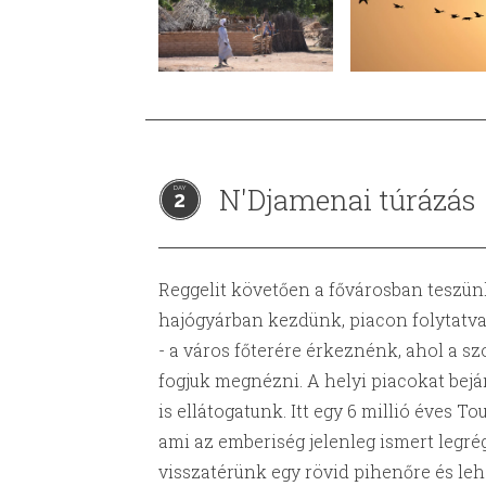
N'Djamenai túrázás
2
Reggelit követően a fővárosban teszünk
hajógyárban kezdünk, piacon folytatva 
- a város főterére érkeznénk, ahol a 
fogjuk megnézni. A helyi piacokat be
is ellátogatunk. Itt egy 6 millió éves 
ami az emberiség jelenleg ismert legré
visszatérünk egy rövid pihenőre és leh