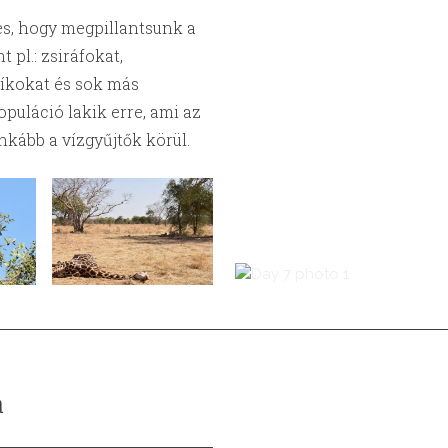
es, hogy megpillantsunk a
 pl.: zsiráfokat,
yíkokat és sok más
puláció lakik erre, ami az
nkább a vízgyűjtők körül.
a