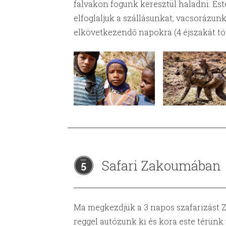
falvakon fogunk keresztül haladni. Est
elfoglaljuk a szállásunkat, vacsorázu
elkövetkezendő napokra (4 éjszakát tö
Safari Zakoumában
5
Ma megkezdjük a 3 napos szafarizást
reggel autózunk ki és kora este térünk 