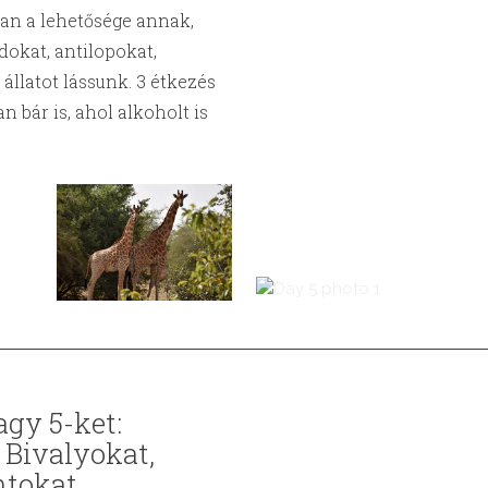
van a lehetősége annak,
dokat, antilopokat,
állatot lássunk. 3 étkezés
n bár is, ahol alkoholt is
gy 5-ket:
 Bivalyokat,
ntokat