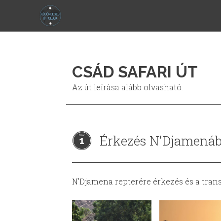
CSÁD SAFARI ÚT
Az út leírása alább olvasható.
Érkezés N'Djamená
1
N’Djamena repterére érkezés és a transz