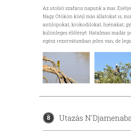
Az utolsó szafaris napunk a mai. Esély
Nagy Ötökön kívül más állatokat is, mint
antilopokat, krokodilokat, hiénákat, g
különleges élőlényt. Hatalmas madár po
egész rezervátumban jelen van, de legi
Utazás N'Djamenab
8