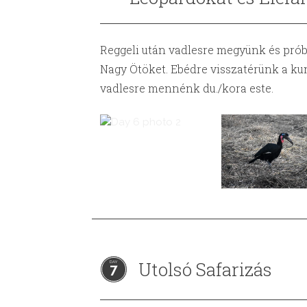
Reggeli után vadlesre megyünk és prób
Nagy Ötöket. Ebédre visszatérünk a ku
vadlesre mennénk du./kora este.
Utolsó Safarizás
7