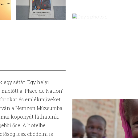
 egy sétát. Egy helyi
mielőtt a 'Place de Nation'
szobrokat és emlékműveket
járván a Nemzeti Múzeumba
Toumai koponyát láthatunk,
gebbi őse. A hotelbe
etőség lesz ebédelni is