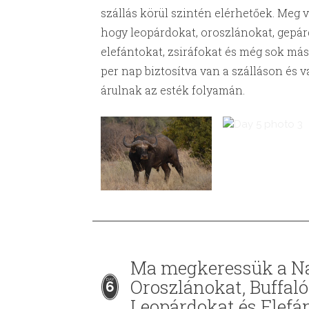
szállás körül szintén elérhetőek. Meg 
hogy leopárdokat, oroszlánokat, gepár
elefántokat, zsiráfokat és még sok más 
per nap biztosítva van a szálláson és va
árulnak az esték folyamán.
Ma megkeressük a Na
Oroszlánokat, Buffaló
6
Leopárdokat és Elefá