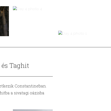
 és Taghit
vetkezik Constantineban.
itba a sivatagi oázisba