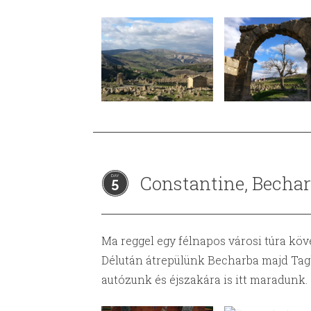
Constantine, Bechar
5
Ma reggel egy félnapos városi túra kö
Délután átrepülünk Becharba majd Tagh
autózunk és éjszakára is itt maradunk.