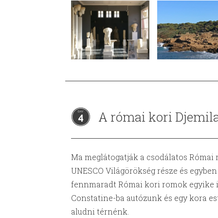
A római kori Djemil
4
Ma meglátogatják a csodálatos Római 
UNESCO Világörökség része és egyben 
fennmaradt Római kori romok egyike i
Constatine-ba autózunk és egy kora est
aludni térnénk.