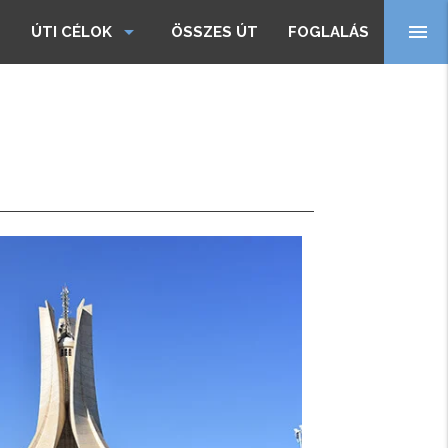
arrow_drop_down
menu
ÚTI CÉLOK
ÖSSZES ÚT
FOGLALÁS