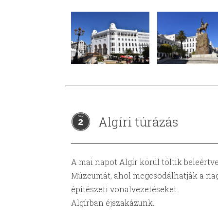
Algíri túrázás
2
A mai napot Algír körül töltik beleért
Múzeumát, ahol megcsodálhatják a nagy
építészeti vonalvezetéseket.
Algírban éjszakázunk.