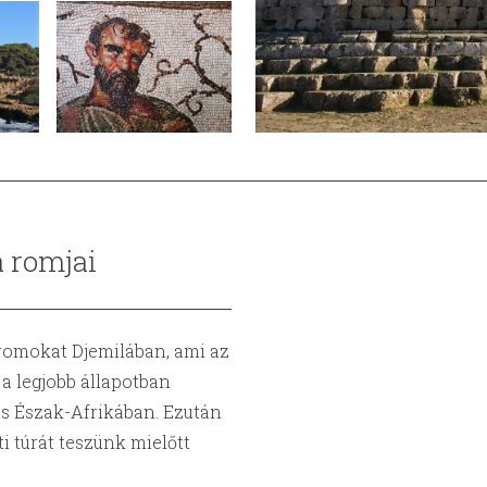
a romjai
romokat Djemilában, ami az
a legjobb állapotban
s Észak-Afrikában. Ezután
i túrát teszünk mielőtt