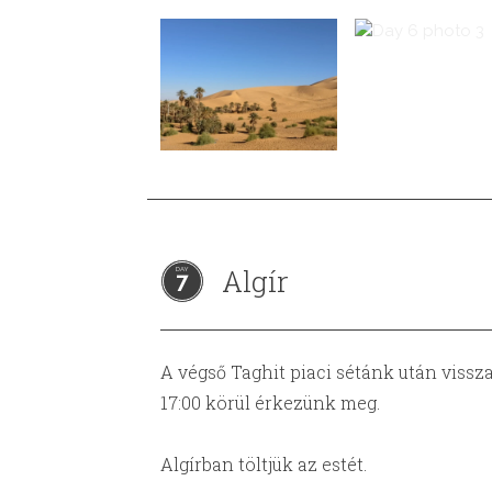
Algír
7
A végső Taghit piaci sétánk után vissz
17:00 körül érkezünk meg.
Algírban töltjük az estét.