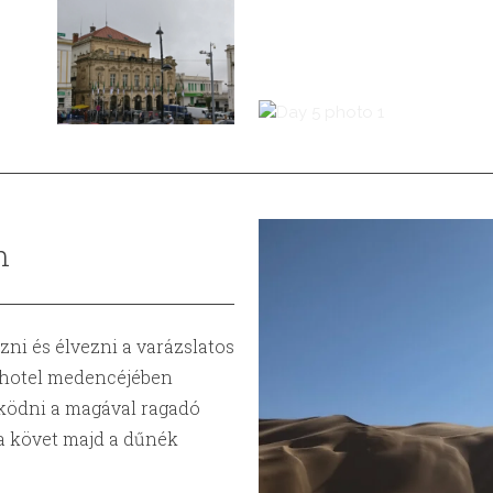
n
ni és élvezni a varázslatos
a hotel medencéjében
ködni a magával ragadó
a követ majd a dűnék