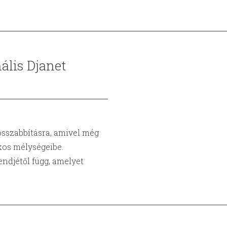
ális Djanet
sszabbításra, amivel még
os mélységeibe.
endjétől függ, amelyet