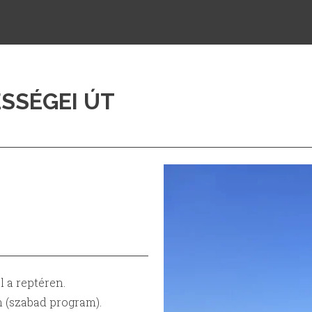
SSÉGEI ÚT
l a reptéren.
n (szabad program).