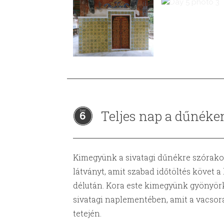
Teljes nap a dűnéke
6
Kimegyünk a sivatagi dűnékre szórakoz
látványt, amit szabad időtöltés követ 
délután. Kora este kimegyünk gyönyör
sivatagi naplementében, amit a vacsor
tetején.