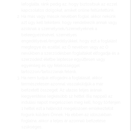
lefoglalta, ránk pedig az, hogy biztosítsuk az ezzel
kapcsolatos dolgokat, amiket online feltüntettünk.
Ha más vagy mások nevében foglal, akkor nekünk
azt úgy kell tekinteni, hogy rendelkezik annak vagy
azoknak a személynek/személyeknek a
beleegyezésével, személyes
engedélyével/engedélyükkel, hogy ezt a foglalást
megtegye és ezáltal, az Ő nevében vagy az Ő
nevükben a szerződésben foglaltakat elfogadja és a
szerződést életbe léptesse együttesen vagy
egyénileg és így felelősséggel
tartozzon/tartozzanak felénk.
Ha nem tudjuk elfogadni a foglalását, akkor
természetesen azonnal visszaküldjük a már
befizetett összeget. Az utazás teljes árának
kiegyenlítése legkésőbb 12 héttel (84 nappal) az
indulási napot megelőzően meg kell, hogy történjen.
1 héttel ezt a határidőt megelőzően emlékeztetőt
fogunk küldeni Önnek. Ha ebben az időszakban
foglalna, akkor a teljes ár azonnali befizetése
szükséges.