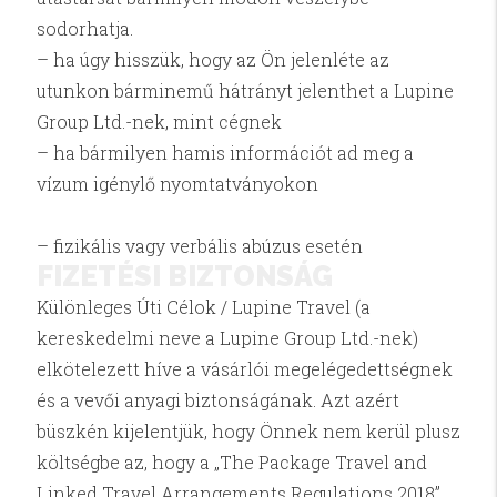
sodorhatja.
– ha úgy hisszük, hogy az Ön jelenléte az
utunkon bárminemű hátrányt jelenthet a Lupine
Group Ltd.-nek, mint cégnek
– ha bármilyen hamis információt ad meg a
vízum igénylő nyomtatványokon
– fizikális vagy verbális abúzus esetén
FIZETÉSI BIZTONSÁG
Különleges Úti Célok / Lupine Travel (a
kereskedelmi neve a Lupine Group Ltd.-nek)
elkötelezett híve a vásárlói megelégedettségnek
és a vevői anyagi biztonságának. Azt azért
büszkén kijelentjük, hogy Önnek nem kerül plusz
költségbe az, hogy a „The Package Travel and
Linked Travel Arrangements Regulations 2018”