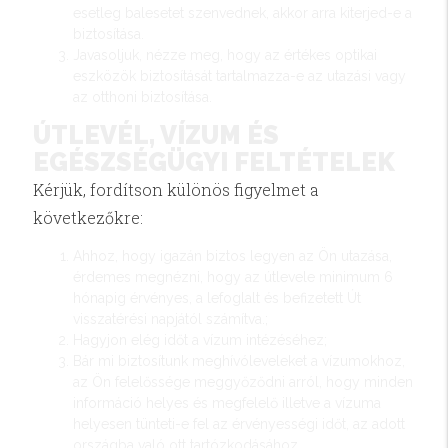
esetleg balesetet szenvednek, akkor arra kiterjed-e a
biztosítása.
Javasoljuk, nézze meg, hogy az értékes optikai
eszközök biztosítását tartalmazza-e az utazási vagy
az otthoni biztosítása.
ÚTLEVÉL, VÍZUM ÉS
EGÉSZSÉGÜGYI FELTÉTELEK
Kérjük, fordítson különös figyelmet a
következőkre:
Ahhoz, hogy igazán biztos legyen az Ön utazása,
érdemes megnézni, hogy az útlevele minimum 6
hónapig érvényes, a lefoglalt és befizetett Út
visszatérési napjától számítva.;
Hagyjon elég időt a vízum intézéséhez;
Bár mi biztosítunk meghívóleveleket a vízumokhoz,
az Ön felelőssége meggyőződni arról, hogy minden
információ helyes és megfelelő illetve a vízuma
helyesen tünteti-e fel az érvényességi időt, az adott
országba való ott tartózkodásához.