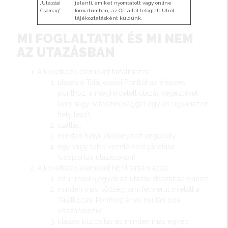
„Utazási
jelenti, amiket nyomtatott vagy online
Csomag”
formátumban, az Ön által lefoglalt Útról
tájékoztatásként küldünk.
MI FOGLALTATIK ÉS MI NEM
AZ UTAZÁSBAN
A következő elemeket tartalmazza:
utazás a Találkozási Ponttól az érkezési
ponthoz, a meghirdetett utazás végeztével
(ami nagy valószínűséggel egy és ugyanazon
hely lesz);
szállás;
minden helyi, előirányzott engedély
egy vagy több vezető szolgáltatása
(csoportos utazásokon);
A következő elemeket NEM tartalmazza:
retúr repülőjegyek az utazás desztinációjához;
minden más költség, ami felmerül mielőtt a
Találkozási Ponthoz ér és miután oda
visszaérkezik;
utazási biztosítás és minden más egyéb