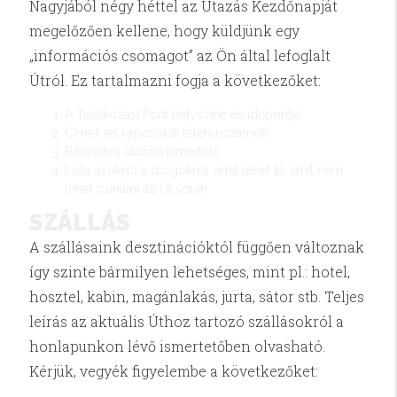
Nagyjából négy héttel az Utazás Kezdőnapját
megelőzően kellene, hogy küldjünk egy
„információs csomagot” az Ön által lefoglalt
Útról. Ez tartalmazni fogja a következőket:
A Találkozási Pont helyszíne és időpontja;
Címek és kapcsolati telefonszámok
Részletes utazási ismertető
Lista azokról a dolgokról, amit lehet ill. amit nem
lehet csinálni az Út során
SZÁLLÁS
A szállásaink desztinációktól függően változnak
így szinte bármilyen lehetséges, mint pl.: hotel,
hosztel, kabin, magánlakás, jurta, sátor stb. Teljes
leírás az aktuális Úthoz tartozó szállásokról a
honlapunkon lévő ismertetőben olvasható.
Kérjük, vegyék figyelembe a következőket: