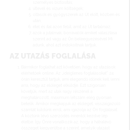
személyes biztosítás;
útlevél és vízum költségek;
oltások és gyógyszerek az Út előtt, közben és
után;
étel és ital azon felül, amit az Út tartalmaz;
azok a jutalmak, borravalók amiket választása
szerint ad vagy az Ön beleegyezésével Mi
adunk, ahol azt indokoltnak tartjuk.
AZ UTAZÁS FOGLALÁSA
Bármikor foglalhat azt követően, hogy az utazások
elérhetőek online. Az „ideiglenes foglalásokat” 24
órán keresztül tartjuk, ami elegendő időnek kell lenni
arra, hogy az előleget elküldje. Ezt szigorúan
követjük, mert az utak nagy részénél a
meghatározott, maximum létszám elég gyorsan
betelik. Amikor megkapjuk az előleget, visszaigazoló
számlát küldünk erről, ami igazolja az Ön foglalását.
A köztünk lévő szerződés innentől kezdve lép
életbe. Így Önre vonatkozik az, hogy a hátralévő
összeget kiegyenlítse a szerint, amelyik utazást