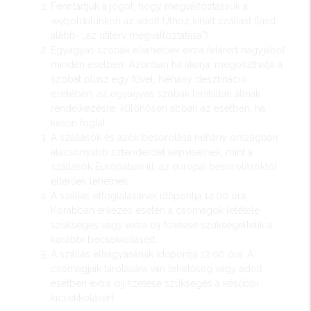
Fenntartjuk a jogot, hogy megváltoztassuk a
weboldalunkon az adott Úthoz kínált szállást (lásd
alább- „az útiterv megváltoztatása”).
Egyágyas szobák elérhetőek extra felárért nagyjából
minden esetben. Azonban ha akarja, megoszthatja a
szobát plusz egy fővel. Néhány desztináció
esetében, az egyágyas szobák limitáltan állnak
rendelkezésre, különösen abban az esetben, ha
későn foglal.
A szállások és azok besorolása néhány országban
alacsonyabb sztenderdet képviselnek, mint a
szállások Európában ill. az európai besorolásoktól
eltérőek lehetnek.
A szállás elfoglalásának időpontja 14.00 óra.
Korábban érkezés esetén a csomagok letétele
szükséges vagy extra díj fizetése szükségeltetik a
korábbi becsekkolásért.
A szállás elhagyásának időpontja 12.00 óra. A
csomagjaik tárolására van lehetőség vagy adott
esetben extra díj fizetése szükséges a későbbi
kicsekkolásért.