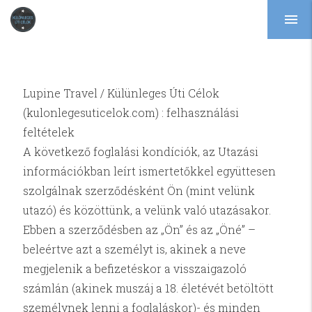
menu
Lupine Travel / Külünleges Úti Célok
(kulonlegesuticelok.com) : felhasználási
feltételek
A következő foglalási kondíciók, az Utazási
információkban leírt ismertetőkkel együttesen
szolgálnak szerződésként Ön (mint velünk
utazó) és közöttünk, a velünk való utazásakor.
Ebben a szerződésben az „Ön” és az „Öné” –
beleértve azt a személyt is, akinek a neve
megjelenik a befizetéskor a visszaigazoló
számlán (akinek muszáj a 18. életévét betöltött
személynek lenni a foglaláskor)- és minden