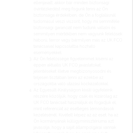
ellenjavalt, akkor bár minden biztonsági
óvintézkedést meg fogunk tenni az Ön
biztonsága érdekében, de Ön a foglalásnál
tudomásul veszi viszont, hogy mi semmiféle
biztonsági garanciát nem tudunk vállalni és
semmilyen mértékben nem vagyunk felelősek
háború, terror vagy bármilyen más az UK FCO
tanácsaival kapcsolatba hozható
eseményekkel.
Az Ön felelőssége figyelemmel kísérni az
éppen aktuális UK FCO javaslatokat,
jelentéseket illetve megbizonyosodni és
teljesen tisztában lenni az ezekbe az
országokba való utazási kockázatokkal.
Az Egyesült-Királyságon kívüli ügyfeleink
részére közöljük, hogy csak és kizárólag az
UK FCO tanácsait használjuk és fogadjuk el,
mint referenciát az esetleges lemondások
kezelésénél. Kivételt képez az az eset, ha az
Ön kormányának külügyminisztériuma azt
javasolja, hogy a saját állampolgárai vannak