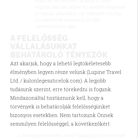
kifejezett veszélyben, ha azok az adott
régióba utaznak. Ebben az esetben felajánljuk
az indulás pillanatáig már befizetett összeg
visszatérítését levonva az 50GBP
adminisztrációs díjat.
A FELELŐSSÉG
VÁLLALÁSUNKAT
BEHATÁROLÓ TÉNYEZŐK
Azt akarjuk, hogy a lehető legtökéletesebb
élményben legyen része velünk (Lupine Travel
Ltd. / kulonlegesuticelok.com). A legjobb
tudásunk szerint, erre törekedni is fogunk.
Mindazonáltal tisztáznunk kell, hogy a
törvények is behatárolják felelősségünket
bizonyos esetekben. Nem tartozunk Önnek
semmilyen felelősséggel, a következőkért:
bármilyen esemény, ami a Találkozási pont elérését