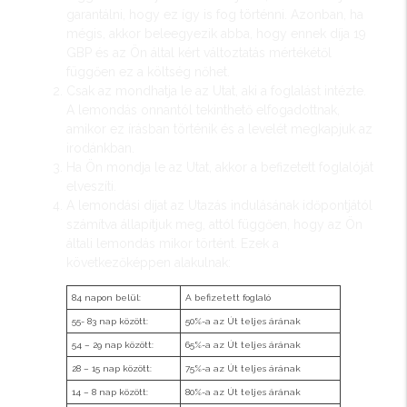
garantálni, hogy ez így is fog történni. Azonban, ha
mégis, akkor beleegyezik abba, hogy ennek díja 19
GBP és az Ön által kért változtatás mértékétől
függően ez a költség nőhet.
Csak az mondhatja le az Utat, aki a foglalást intézte.
A lemondás onnantól tekinthető elfogadottnak,
amikor ez írásban történik és a levelét megkapjuk az
irodánkban.
Ha Ön mondja le az Utat, akkor a befizetett foglalóját
elveszíti.
A lemondási díjat az Utazás indulásának időpontjától
számítva állapítjuk meg, attól függően, hogy az Ön
általi lemondás mikor történt. Ezek a
következőképpen alakulnak:
84 napon belül:
A befizetett foglaló
55- 83 nap között:
50%-a az Út teljes árának
54 – 29 nap között:
65%-a az Út teljes árának
28 – 15 nap között:
75%-a az Út teljes árának
14 – 8 nap között:
80%-a az Út teljes árának