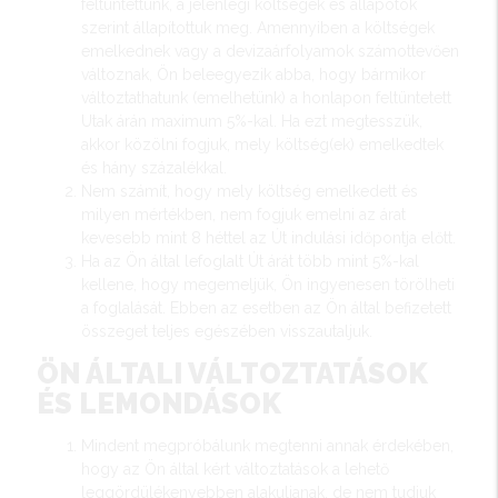
feltüntettünk, a jelenlegi költségek és állapotok
szerint állapítottuk meg. Amennyiben a költségek
emelkednek vagy a devizaárfolyamok számottevően
változnak, Ön beleegyezik abba, hogy bármikor
változtathatunk (emelhetünk) a honlapon feltüntetett
Utak árán maximum 5%-kal. Ha ezt megtesszük,
akkor közölni fogjuk, mely költség(ek) emelkedtek
és hány százalékkal.
Nem számít, hogy mely költség emelkedett és
milyen mértékben, nem fogjuk emelni az árat
kevesebb mint 8 héttel az Út indulási időpontja előtt.
Ha az Ön által lefoglalt Út árát több mint 5%-kal
kellene, hogy megemeljük, Ön ingyenesen törölheti
a foglalását. Ebben az esetben az Ön által befizetett
összeget teljes egészében visszautaljuk.
ÖN ÁLTALI VÁLTOZTATÁSOK
ÉS LEMONDÁSOK
Mindent megpróbálunk megtenni annak érdekében,
hogy az Ön által kért változtatások a lehető
leggördülékenyebben alakuljanak, de nem tudjuk