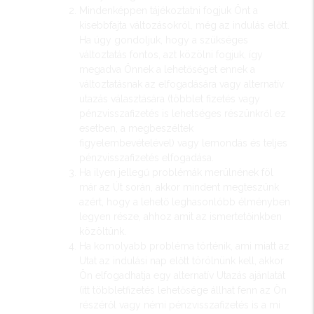
Mindenképpen tájékoztatni fogjuk Önt a
kisebbfajta változásokról, még az indulás előtt.
Ha úgy gondoljuk, hogy a szükséges
változtatás fontos, azt közölni fogjuk, így
megadva Önnek a lehetőséget ennek a
változtatásnak az elfogadására vagy alternatív
utazás választására (többlet fizetés vagy
pénzvisszafizetés is lehetséges részünkről ez
esetben, a megbeszéltek
figyelembevételével) vagy lemondás és teljes
pénzvisszafizetés elfogadása.
Ha ilyen jellegű problémák merülnének föl
már az Út során, akkor mindent megteszünk
azért, hogy a lehető leghasonlóbb élményben
legyen része, ahhoz amit az ismertetőinkben
közöltünk.
Ha komolyabb probléma történik, ami miatt az
Utat az indulási nap előtt törölnünk kell, akkor
Ön elfogadhatja egy alternatív Utazás ajánlatát
(itt többletfizetés lehetősége állhat fenn az Ön
részéről vagy némi pénzvisszafizetés is a mi