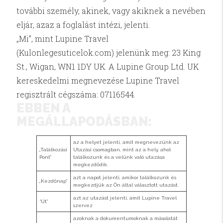
további személy, akinek, vagy akiknek a nevében
eljár, azaz a foglalást intézi, jelenti.
„Mi”, mint Lupine Travel
(Kulonlegesuticelok.com) jelenünk meg: 23 King
St., Wigan, WN1 1DY UK. A Lupine Group Ltd. UK
kereskedelmi megnevezése Lupine Travel
regisztrált cégszáma: 07116544.
EBBEN A
MEGÁLLAPODÁSBAN:
az a helyet jelenti, amit megnevezünk az
„Találkozási
Utazási csomagban, mint az a hely, ahol
Pont”
találkozunk és a velünk való utazása
megkezdődik.
azt a napot jelenti, amikor találkozunk és
„Kezdőnap”
megkezdjük az Ön által választott utazást.
azt az utazást jelenti, amit Lupine Travel
“Út”
szervez
azoknak a dokumentumoknak a másolatát