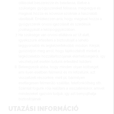
oltásokat beszerezze és beadassa, illetve a
szükséges gyógyszereket felírassa, megvegye és
magával hozza és kövesse azoknak a használati
utasítását. Emlékezzen arra, hogy magával hozza a
gyógyszerek orvosi igazolását és szedésük
jóváhagyását a kézipoggyászában.
Ha szüksége van orvosi ellátásra az Út alatt,
igyekszünk értesíteni a biztosítóját a lehető
leggyorsabb és legkézenfekvőbb módon. Kérjük,
győződjön meg arról, hogy tájékoztatott minket a
legközelebbi hozzátartozójának elérhetőségéről, így
vészhelyzet esetén tudunk értesítést küldeni.
Beleegyezik abba, hogy minden olyan költséget,
ami ilyen esetben felmerül és mi kifizetünk, azt
visszafizeti részünkre, mint pl. bármilyen
esetlegesen felmerülő szállítás, telefonköltség stb.
Számlát fogunk róla kiállítani a visszatéréskor, amivel
mindezeket igazolni tudjuk, így azt benyújthatja
biztosítójának.
UTAZÁSI INFORMÁCIÓ