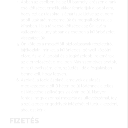
Abban az esetben, ha az Út bármelyik részén a ránk
eső költséget emelik, akkor fenntartjuk a jogot arra,
hogy ezt az utasokra is áthárítsuk illetve az el nem
adott utak árát megemeljük és megváltoztassuk a
kiírásban. Ha a ránk eső költségek az Ön javára
változnának, úgy abban az esetben a különbözetet
visszafizetjük.
Ön köteles a megkötött biztosításának részleteiről
tájékoztatni minket, a különleges igényeit közölni
előre, fizikai állapotát és a legközelebbi rokonának
az elérhetőségét e-mailben. Más személyes adatok,
mint útlevélszám, cím, születési idő a foglalásban
benne kell, hogy legyen.
Azoknál a foglalásoknál, amelyek az utazás
megkezdése előtt 8 héten belül történnek, a teljes
díj kifizetése szükséges 24 órán belül. Nagyon
fontos, hogy azonnal megadja az útlevélszámát, így
a szükséges engedélyek intézését el tudjuk kezdeni,
ahol ezt kérik.
FIZETÉS