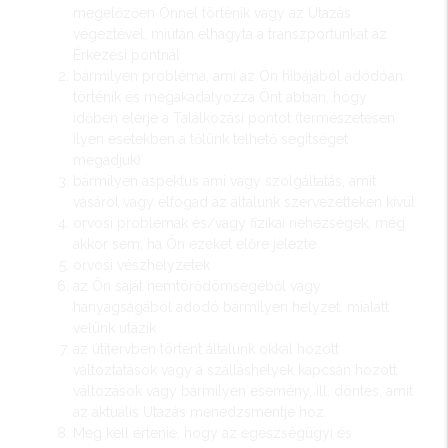
megelőzően Önnel történik vagy az Utazás
végeztével, miután elhagyta a transzportunkat az
Érkezési pontnál
bármilyen probléma, ami az Ön hibájából adódóan
történik és megakadályozza Önt abban, hogy
időben elérje a Találkozási pontot (természetesen
ilyen esetekben a tőlünk telhető segítséget
megadjuk)
bármilyen aspektus ami vagy szolgáltatás, amit
vásárol vagy elfogad az általunk szervezetteken kívül
orvosi problémák és/vagy fizikai nehézségek, még
akkor sem, ha Ön ezeket előre jelezte
orvosi vészhelyzetek
az Ön saját nemtörődömségéből vagy
hanyagságából adódó bármilyen helyzet, mialatt
velünk utazik
az útitervben történt általunk okkal hozott
változtatások vagy a szálláshelyek kapcsán hozott
változások vagy bármilyen esemény, ill. döntés, amit
az aktuális Utazás menedzsmentje hoz.
Meg kell értenie, hogy az egészségügyi és