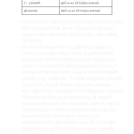
7 – 3 között:
90%-a az Út teljes árának
48 óranál:
100%-a az Út teljes árának
Ha a körülmények úgy hozzák, hogy korábban meg
kell szakítsa az Útját, akkor számolnia kell azzal,
hogy minden felmerülő költség teljes egészében
Önt terheli.
Ha a körülmények úgy hozzák, hogy mégis az
Utazás lemondásra kényszerül, engedélyezzük,
hogy az Ön által befizetett összeget átutalja egy
másik, a honlapunkon (kulonlegesuticelok.com /
Special-Destinations.com/Lupine Travel) hirdetett
utunkra vagy valaki más, Ön által megjelölt személy
jöjjön el Ön helyett. Ennek a személynek teljes
egészében meg kell felelnie a foglalásban szerepelt
feltételeknek. Erre az átruházásra az Út indulási
napját megelőzően nem kevesebb, mint 30 nap áll
rendelkezésére. Viszont mindkét esetben az Ön
nevére kiállított vízumnak és névre szóló
engedélyeinek a díját felszámoljuk ill. az Ön által
megnevezett, az Úton résztvevő másik személy