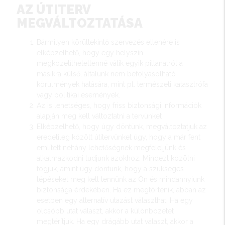
AZ ÚTITERV
MEGVÁLTOZTATÁSA
Bármilyen körültekintő szervezés ellenére is
elképzelhető, hogy egy helyszín
megközelíthetetlenné válik egyik pillanatról a
másikra külső, általunk nem befolyásolható
körülmények hatására, mint pl. természeti katasztrófa
vagy politikai események.
Az is lehetséges, hogy friss biztonsági információk
alapján meg kell változtatni a tervünket
Elképzelhető, hogy úgy döntünk, megváltoztatjuk az
eredetileg közölt útitervünket úgy, hogy a már fent
említett néhány lehetőségnek megfeleljünk és
alkalmazkodni tudjunk azokhoz. Mindezt közölni
fogjuk, amint úgy döntünk, hogy a szükséges
lépéseket meg kell tennünk az Ön és mindannyiunk
biztonsága érdekében. Ha ez megtörténik, abban az
esetben egy alternatív utazást választhat. Ha egy
olcsóbb utat választ, akkor a különbözetet
megtérítjük. Ha egy drágább utat választ, akkor a