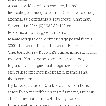
Abban a valószínűtlen esetben, ha mégis
fizetésképtelenség történne, Önnek kötelessége
azonnal tájékoztatnia a Towergate Chapman
Stevens-t a 0044 (0) 1932 334140-es
telefonszámon vagy emailben a
tcs@towergate.co.uk címen vagy postai úton a
3000 Hillswood Drive, Hillswood Business Park,
Chertsey, Surrey KT16 ORS címre, mindezt angol
nyelven! Kérjük gondoskodjon arról, hogy a
foglalási visszaigazolást megőrizze, mert az
szolgálhat bizonyítékként az elszámolásnál
ilyen esetben.
Nyilatkozat kitétel: Ez a biztosítás nem fedezi
semmilyen mértékben azt az összeget, amit Ön
utazási biztosításra fizetett vagy azokra a
kárigényekre, amelyek bármilyen kapcsolatba