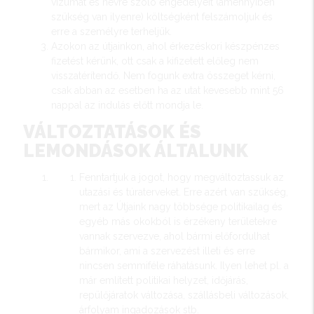
vízumát és névre szóló engedélyeit (amennyiben
szükség van ilyenre) költségként felszámoljuk és
erre a személyre terheljük.
Azokon az útjainkon, ahol érkezéskori készpénzes
fizetést kérünk, ott csak a kifizetett előleg nem
visszatérítendő. Nem fogunk extra összeget kérni,
csak abban az esetben ha az utat kevesebb mint 56
nappal az indulás előtt mondja le.
VÁLTOZTATÁSOK ÉS
LEMONDÁSOK ÁLTALUNK
Fenntartjuk a jogot, hogy megváltoztassuk az
utazási és túraterveket. Erre azért van szükség,
mert az Útjaink nagy többsége politikailag és
egyéb más okokból is érzékeny területekre
vannak szervezve, ahol bármi előfordulhat
bármikor, ami a szervezést illeti és erre
nincsen semmiféle ráhatásunk. Ilyen lehet pl. a
már említett politikai helyzet, időjárás,
repülőjáratok változása, szállásbeli változások,
árfolyam ingadozások stb.