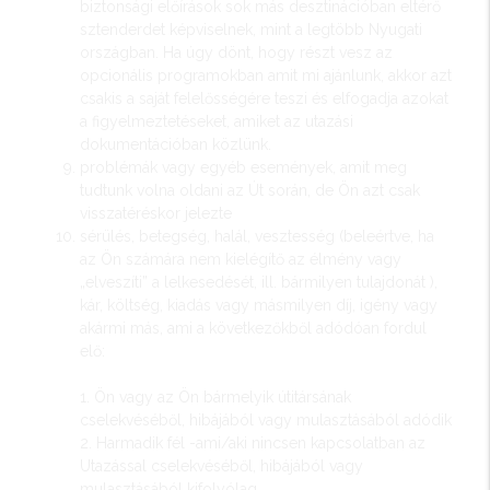
biztonsági előírások sok más desztinációban eltérő
sztenderdet képviselnek, mint a legtöbb Nyugati
országban. Ha úgy dönt, hogy részt vesz az
opcionális programokban amit mi ajánlunk, akkor azt
csakis a saját felelősségére teszi és elfogadja azokat
a figyelmeztetéseket, amiket az utazási
dokumentációban közlünk.
problémák vagy egyéb események, amit meg
tudtunk volna oldani az Út során, de Ön azt csak
visszatéréskor jelezte
sérülés, betegség, halál, vesztesség (beleértve, ha
az Ön számára nem kielégítő az élmény vagy
„elveszíti” a lelkesedését, ill. bármilyen tulajdonát ),
kár, költség, kiadás vagy másmilyen díj, igény vagy
akármi más, ami a következőkből adódóan fordul
elő:
1. Ön vagy az Ön bármelyik útitársának
cselekvéséből, hibájából vagy mulasztásából adódik
2. Harmadik fél -ami/aki nincsen kapcsolatban az
Utazással cselekvéséből, hibájából vagy
mulasztásából kifolyólag.