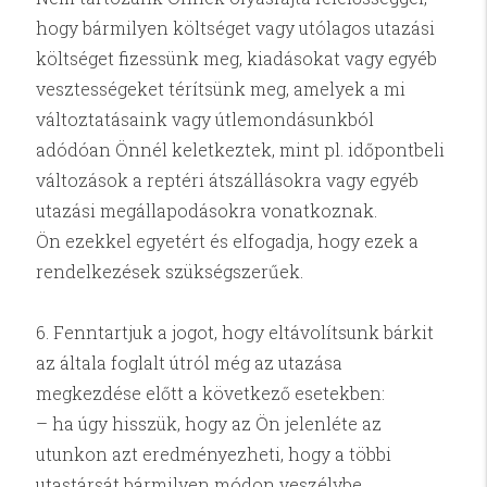
hogy bármilyen költséget vagy utólagos utazási
költséget fizessünk meg, kiadásokat vagy egyéb
vesztességeket térítsünk meg, amelyek a mi
változtatásaink vagy útlemondásunkból
adódóan Önnél keletkeztek, mint pl. időpontbeli
változások a reptéri átszállásokra vagy egyéb
utazási megállapodásokra vonatkoznak.
Ön ezekkel egyetért és elfogadja, hogy ezek a
rendelkezések szükségszerűek.
6. Fenntartjuk a jogot, hogy eltávolítsunk bárkit
az általa foglalt útról még az utazása
megkezdése előtt a következő esetekben:
– ha úgy hisszük, hogy az Ön jelenléte az
utunkon azt eredményezheti, hogy a többi
utastársát bármilyen módon veszélybe