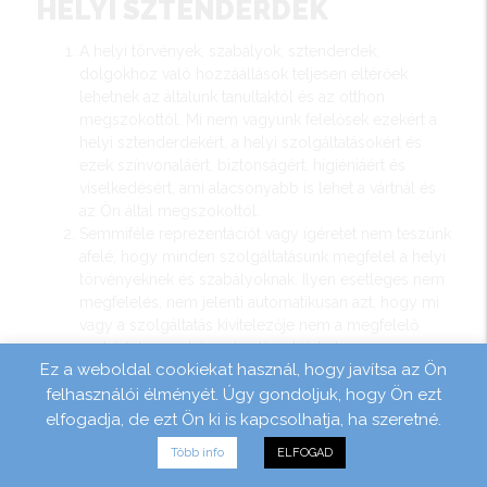
HELYI SZTENDERDEK
A helyi törvények, szabályok, sztenderdek,
dolgokhoz való hozzáállások teljesen eltérőek
lehetnek az általunk tanultaktól és az otthon
megszokottól. Mi nem vagyunk felelősek ezekért a
helyi sztenderdekért, a helyi szolgáltatásokért és
ezek színvonaláért, biztonságért, higiéniáért és
viselkedésért, ami alacsonyabb is lehet a vártnál és
az Ön által megszokottól.
Semmiféle reprezentációt vagy ígéretet nem teszünk
afelé, hogy minden szolgáltatásunk megfelel a helyi
törvényeknek és szabályoknak. Ilyen esetleges nem
megfelelés, nem jelenti automatikusan azt, hogy mi
vagy a szolgáltatás kivitelezője nem a megfelelő
szakértelemmel és odaadással járt el.
Ez a weboldal cookiekat használ, hogy javítsa az Ön
Kérjük vegyék figyelembe, hogy mi csak azért és
felhasználói élményét. Úgy gondoljuk, hogy Ön ezt
csakis azért vagyunk felelősek, hogy az
alkalmazottaink, operátoraink, beszállítóink milyen
elfogadja, de ezt Ön ki is kapcsolhatja, ha szeretné.
munkát végeznek vagy milyet nem. Felelősségünk
Több info
ELFOGAD
továbbá kiterjed arra is, hogy az alkalmazottaink az
adott időben (utazás alatt) elvégezték-e az adott