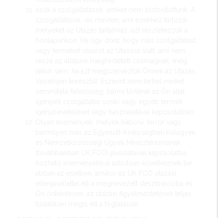
azok a szolgáltatások, amiket nem biztosítottunk. A
szolgáltatások -és minden, ami ezekhez tartozik- ,
melyeket az Utazás tartalmaz, azt részletezzük a
honlapunkon. Ha úgy dönt, hogy más szolgáltatást
vagy terméket vásárol az Utazása alatt, ami nem
része az általunk meghirdetett csomagnak, még
akkor sem, ha azt megszerveztük Önnek az Utazás
Vezetőjén keresztül. Eszerint nem terhel minket
semmiféle felelősség, bármi történik az Ön által
igényelt szolgáltatás során vagy egyéb termék
igénybevételével vagy használatával kapcsolatban.
Olyan események, melyek háború, terror vagy
bármilyen más az Egyesült-Királyságbeli Külügyek
és Nemzetközösségi Ügyek Minisztériumának
(továbbiakban UK FCO) javaslataival kapcsolatba
hozható eseményekből adódóan következnek be,
abban az esetben, amikor az UK FCO utazási
ellenjavallattal élt a megnevezett desztinációba és
Ön önkéntesen, az utazási figyelmeztetések teljes
tudatában mégis élt a foglalással.