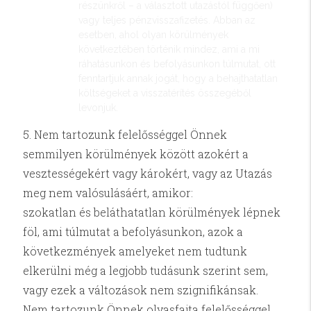
részünkről – a választott utazástól függően)
vagy teljes pénzvisszafizetés. Abban az
esetben, ahol olyan körülmények
következtében történik mindez, ami a mi
ráhatásunkon és befolyásunkon túlmutat, ott
fenntartjuk annak jogát, hogy a behajthatatlan
költségeket a visszatérítés összegéből
levonjuk.
5. Nem tartozunk felelősséggel Önnek
semmilyen körülmények között azokért a
vesztességekért vagy károkért, vagy az Utazás
meg nem valósulásáért, amikor:
szokatlan és beláthatatlan körülmények lépnek
föl, ami túlmutat a befolyásunkon, azok a
következmények amelyeket nem tudtunk
elkerülni még a legjobb tudásunk szerint sem,
vagy ezek a változások nem szignifikánsak.
Nem tartozunk Önnek olyasfajta felelősséggel,