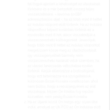
fel fogjuk ajánlani a lehetőséget az utazásának
törlésére és a már befizetett összeg teljes
visszafizetésére, – levonva 50GBP
adminisztrációs díjat -, ha az több mint 8 héttel
az indulási időpont előtt történik. Ha az indulási
időponthoz képest korábban történik ez a
módosítás mint 8 hét, akkor visszatérítjük a
visszaszerezhető költségeinket. Javasoljuk,
hogy több mint 8 héttel az indulási időpontot
megelőzően kösse meg az utasbiztosítását,
így visszaigényelheti bármely nem
visszaszerezhető kiadását velük szemben, ha
az utazási tanácsadás változtatása ezután
történik. Kérjük ellenőrizze a biztosítójánál,
hogy ezt tartalmazza-e a szolgáltatásuk,
különösen Észak-Koreára vonatkozóan, ahol
nem biztos, hogy a repülőjegyének az árát
visszakapja, hiszen Ön Kínába fog repülni
közvetlen, nem pedig Észak-Koreába.
Ha az útjaink közül Ön mégis egy olyan útra
indul, amelyet az UK FCO az Ön indulása előtt