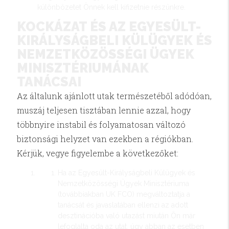
különbözetet Önnek kell kifizetnie részünkre.
KOCKÁZAT ÉS AZ EGYESÜLT-
KIRÁLYSÁGBELI KÜLÜGYEK ÉS
NEMZETKÖZÖSSÉGI ÜGYEK
MINISZTÉRIUMÁNAK
TANÁCSAI
Az általunk ajánlott utak természetéből adódóan,
muszáj teljesen tisztában lennie azzal, hogy
többnyire instabil és folyamatosan változó
biztonsági helyzet van ezekben a régiókban.
Kérjük, vegye figyelembe a következőket:
Ha az Egyesült-Királyságbeli Külügyek és
Nemzetközösségi Ügyek Minisztériuma
(továbbiakban UK FCO) megváltoztatja a
tanácsát és javaslatában ellenzi az adott
desztinációba való utazást miután Ön már
lefoglalta oda az utat, úgy abban az esetben