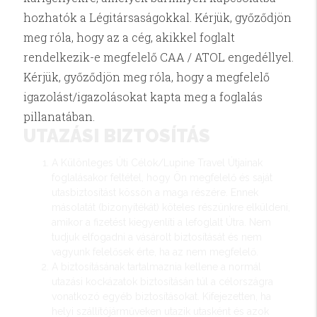
hozhatók a Légitársaságokkal. Kérjük, győződjön
meg róla, hogy az a cég, akikkel foglalt
rendelkezik-e megfelelő CAA / ATOL engedéllyel.
Kérjük, győződjön meg róla, hogy a megfelelő
igazolást/igazolásokat kapta meg a foglalás
pillanatában.
UTAZÁSI BIZTOSÍTÁS
A Különleges Úti Célok/Lupine Travel Útjainak
foglalásakor feltétel, hogy Ön megfelelő és saját
utasbiztosítást kössön a maga részére. Ennek
másolatát (bizonyítékát) köteles részünkre elküldeni,
amikor a fizetést kiegyenlíti a lefoglalt Útra. Nem
tudjuk elfogadni a vásárolt biztosítását és nem
vagyunk felelősek érte, ha az nem megfelelő.
A biztosításának tartalmaznia kellene a normál
utazási kockázatok biztosításán túl a célországra
vonatkozó egyéb biztosításokat. Kifejezetten, ha
helyi szállítójárműveken utazik utasként és azok