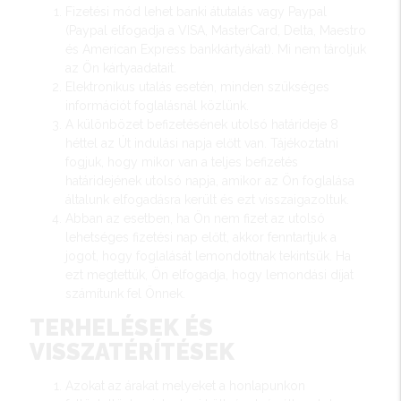
Fizetési mód lehet banki átutalás vagy Paypal
(Paypal elfogadja a VISA, MasterCard, Delta, Maestro
és American Express bankkártyákat). Mi nem tároljuk
az Ön kártyaadatait.
Elektronikus utalás esetén, minden szükséges
információt foglalásnál közlünk.
A különbözet befizetésének utolsó határideje 8
héttel az Út indulási napja előtt van. Tájékoztatni
fogjuk, hogy mikor van a teljes befizetés
határidejének utolsó napja, amikor az Ön foglalása
általunk elfogadásra került és ezt visszaigazoltuk.
Abban az esetben, ha Ön nem fizet az utolsó
lehetséges fizetési nap előtt, akkor fenntartjuk a
jogot, hogy foglalását lemondottnak tekintsük. Ha
ezt megtettük, Ön elfogadja, hogy lemondási díjat
számítunk fel Önnek.
TERHELÉSEK ÉS
VISSZATÉRÍTÉSEK
Azokat az árakat melyeket a honlapunkon