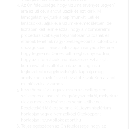
Az Ön felelőssége, hogy vízuma érvényes legyen*
arra az úti célra ahová utazik és ezt kérik. Mi
támogatást nyújtunk a papírmunkát illeti és
tanácsokkal látjuk el a vízumkérelmet illetően, de
tisztában kell lennie azzal, hogy a vízumkérelmi
procedúra szabályai folyamatosan változnak és
eltérőek lehetnek nagykövetségekként a különböző
országokban. Tanácsunk csupán irányadó kellene,
hogy legyen és Önnek kell megbizonyosodnia,
hogy az információk naprakészek-e! Ezt a saját
kormányától és attól annak az országnak a
legközelebbi nagykövetségtől kaphatja meg
amelyikbe utazik. *kivétel ez alól Észak-Korea, ahol
mi intézzük a vízumokat.
Kezelőorvosával egyeztessen az esetlegesen
szükséges oltásokról és gyógyszerekről, melyek az
utazás megkezdéséhez és során kellhetnek.
Részletekért tájékozódjon a Külügyminisztérium
honlapján vagy a Nemzetközi Oltóközpont
honlapján : www.oltokozpont.hu
Teljes egészében az Ön felelőssége, hogy az