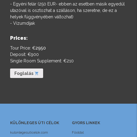
- Egyéni felár (250 EUR- ebben az esetben másik egyedül
utazóval is osztozhat a szálláson, ha szeretne, de ez a
helyek függvényében változhat)
- Vízumdíjak
Prices:
Tour Price: €
2950
Deposit: €
900
Single Room Supplement: €
210
Foglalás
shopping_cart
KÜLÖNLEGES ÚTI CÉLOK
GYORS LINKEK
kulonlegesuticelok.com
Főoldal