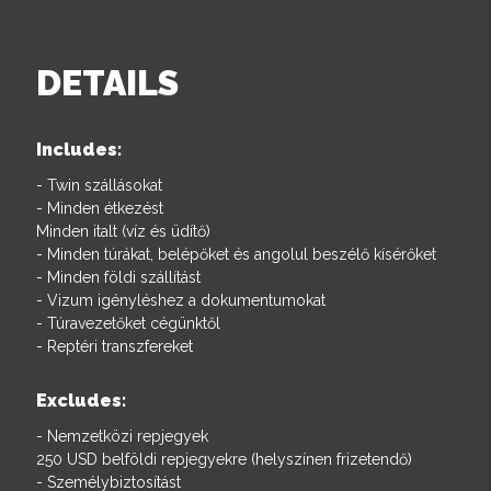
DETAILS
Includes:
- Twin szállásokat
- Minden étkezést
Minden italt (víz és üdítő)
- Minden túrákat, belépőket és angolul beszélő kísérőket
- Minden földi szállítást
- Vizum igényléshez a dokumentumokat
- Túravezetőket cégünktől
- Reptéri transzfereket
Excludes:
- Nemzetközi repjegyek
250 USD belföldi repjegyekre (helyszínen frizetendő)
- Személybiztosítást