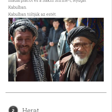
madárpiacot és a Sakhi Shrine-t, Nyugat
Kabulban.
Kabulban töltjük az estét.
Herat
2