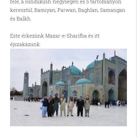
felé, a Hindukush-hegységen és 5 tartományon
keresztül; Bamiyan, Parwan, Baghlan, Samangan
és Balkh.
Este érkezünk Mazar-e-Sharifba és itt
éjszakázunk.