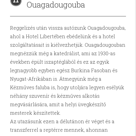
11
Ouagadougouba
Reggelizés után vissza autózunk Ouagadougouba,
ahol a Hotel Libertében ebédelünk és a hotel
szolgáltatásait is kiélvezhetjük. Ouagadougouban
megnézzük még a katedrálist, ami az 1930-as
években épült iszaptéglából és ez az egyik
legnagyobb egyben egész Burkina Fasoban és
Nyugat-Afrikában is. Átmegyünk még a
Kézműves faluba is, hogy utoljára legyen esélyük
néhány szuvenír és kézműves alkotás
megvásárlására, amit a helyi üvegkészítő
mesterek készítettek.
Az utazásunk ezen a délutánon ér véget és a
transzferrel a reptérre mennek, ahonnan