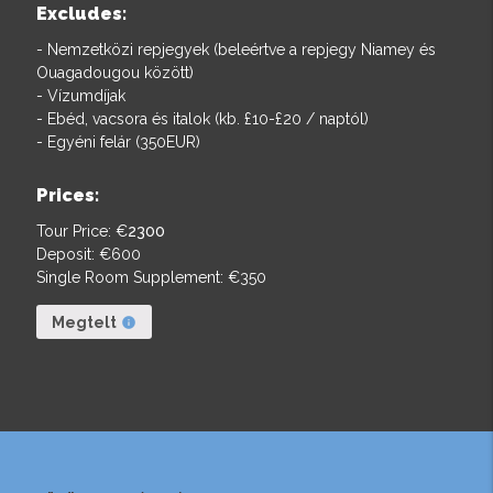
Excludes:
- Nemzetközi repjegyek (beleértve a repjegy Niamey és
Ouagadougou között)
- Vízumdíjak
- Ebéd, vacsora és italok (kb. £10-£20 / naptól)
- Egyéni felár (350EUR)
Prices:
Tour Price: €
2300
Deposit: €
600
Single Room Supplement: €
350
Megtelt
info