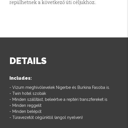
repülhetnek a következő úti céljukhoz..
DETAILS
Includes:
- Vízum meghívólevelek Nigerbe és Burkina Fasoba is.
- Twin hotel szobák
- Minden szállítást, beleértve a reptéri transzfereket is
- Minden reggelit
- Minden belépőt
- Túravezetőt cégünktől (angol nyelven)