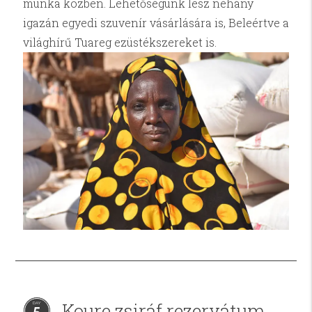
munka közben. Lehetőségünk lesz néhány
igazán egyedi szuvenír vásárlására is, Beleértve a
világhírű Tuareg ezüstékszereket is.
Koure zsiráf rezervátum
5