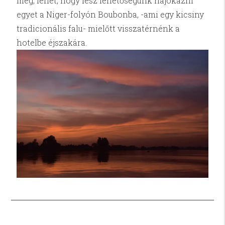
meg, lehet, hogy lesz lehetőségünk hajókázni
egyet a Niger-folyón Boubonba, -ami egy kicsiny
tradicionális falu- mielőtt visszatérnénk a
hotelbe éjszakára.