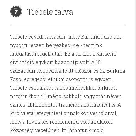
Tiebele falva
7
Tiebele egyedi falvában -mely Burkina Faso dél-
nyugati részén helyezkedik el- teszünk
látogatást reggeli után. Ez a terület a Kassena
civilizáció egykori központja volt. A 15.
században telepedtek le itt először és ők Burkina
Faso legrégebbi etnikai csoportja is egyben.
Tiebele csodálatos falfestményekkel tarkított
napjainkban ill. még a 'sukhala' vagy más néven
színes, ablakmentes tradicionális házaival is. A
királyi épületegyüttest annak köríves falaival,
mely a hivatalos rezidenciája volt az akkori
közösségi vezetőnek. Itt láthatunk majd