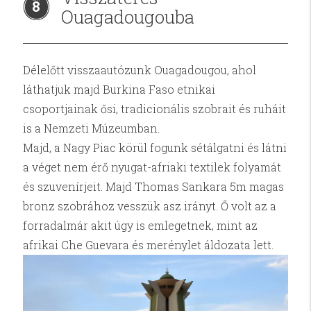
8
Ouagadougouba
Délelőtt visszaautózunk Ouagadougou, ahol
láthatjuk majd Burkina Faso etnikai
csoportjainak ősi, tradicionális szobrait és ruháit
is a Nemzeti Múzeumban.
Majd, a Nagy Piac körül fogunk sétálgatni és látni
a véget nem érő nyugat-afriaki textilek folyamát
és szuvenírjeit. Majd Thomas Sankara 5m magas
bronz szobrához vesszük asz irányt. Ő volt az a
forradalmár akit úgy is emlegetnek, mint az
afrikai Che Guevara és merénylet áldozata lett.