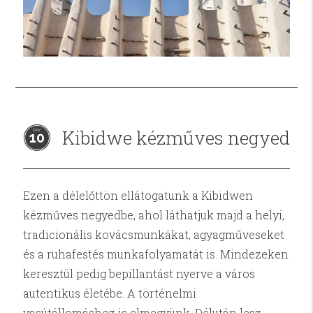
Kibidwe kézműves negyed
10
Ezen a délelőttön ellátogatunk a Kibidwen
kézműves negyedbe, ahol láthatjuk majd a helyi,
tradicionális kovácsmunkákat, agyagműveseket
és a ruhafestés munkafolyamatát is. Mindezeken
keresztül pedig bepillantást nyerve a város
autentikus életébe. A történelmi
vasútállomáshoz is elmegyünk. Délután lesz