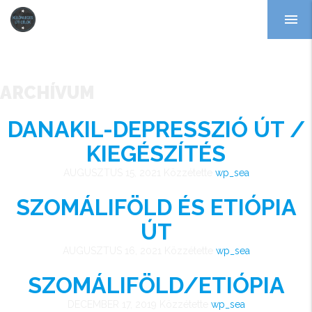
menu
ARCHÍVUM
DANAKIL-DEPRESSZIÓ ÚT /
KIEGÉSZÍTÉS
AUGUSZTUS 15, 2021
Közzétette
wp_sea
SZOMÁLIFÖLD ÉS ETIÓPIA
ÚT
AUGUSZTUS 16, 2021
Közzétette
wp_sea
SZOMÁLIFÖLD/ETIÓPIA
DECEMBER 17, 2019
Közzétette
wp_sea