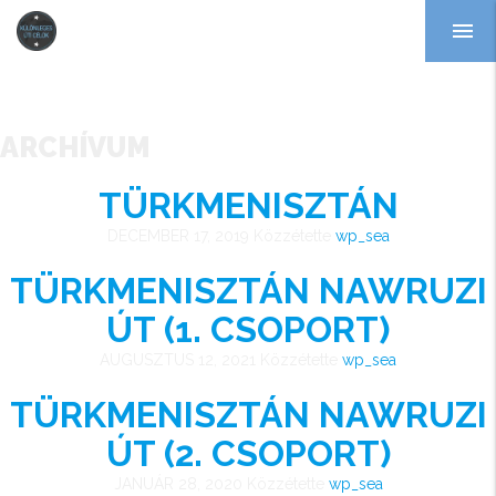
menu
ARCHÍVUM
TÜRKMENISZTÁN
DECEMBER 17, 2019
Közzétette
wp_sea
TÜRKMENISZTÁN NAWRUZI
ÚT (1. CSOPORT)
AUGUSZTUS 12, 2021
Közzétette
wp_sea
TÜRKMENISZTÁN NAWRUZI
ÚT (2. CSOPORT)
JANUÁR 28, 2020
Közzétette
wp_sea