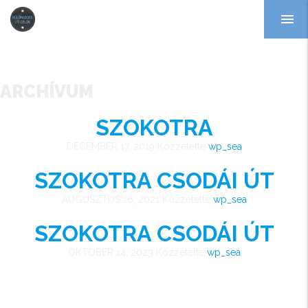
menu
ARCHÍVUM
SZOKOTRA
DECEMBER 17, 2019
Közzétette
wp_sea
SZOKOTRA CSODÁI ÚT
AUGUSZTUS 16, 2021
Közzétette
wp_sea
SZOKOTRA CSODÁI ÚT
OKTÓBER 14, 2023
Közzétette
wp_sea