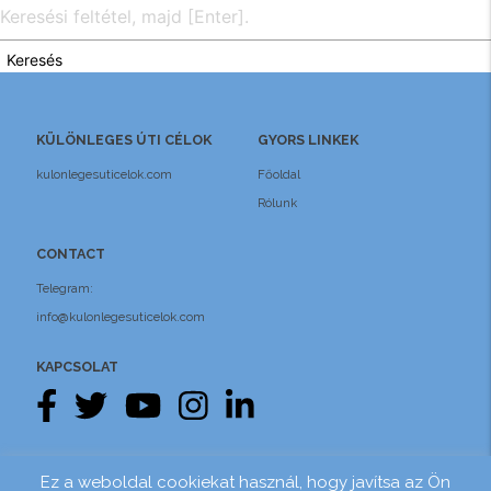
Keresés
KÜLÖNLEGES ÚTI CÉLOK
GYORS LINKEK
kulonlegesuticelok.com
Főoldal
Rólunk
CONTACT
Telegram:
info@kulonlegesuticelok.com
KAPCSOLAT
Pénzügyi biztosítás
Adatvédelem
Ez a weboldal cookiekat használ, hogy javítsa az Ön