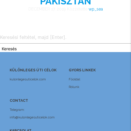
PAKISZTÁN
DECEMBER 17, 2019
Közzétette
wp_sea
Keresés
KÜLÖNLEGES ÚTI CÉLOK
GYORS LINKEK
kulonlegesuticelok.com
Főoldal
Rólunk
CONTACT
Telegram:
info@kulonlegesuticelok.com
KAPCSOLAT