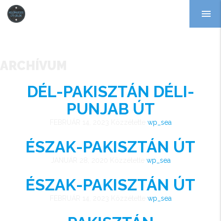
menu
ARCHÍVUM
DÉL-PAKISZTÁN DÉLI-
PUNJAB ÚT
FEBRUÁR 14, 2023
Közzétette
wp_sea
ÉSZAK-PAKISZTÁN ÚT
JANUÁR 28, 2020
Közzétette
wp_sea
ÉSZAK-PAKISZTÁN ÚT
FEBRUÁR 14, 2023
Közzétette
wp_sea