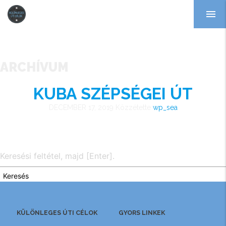
menu
ARCHÍVUM
KUBA SZÉPSÉGEI ÚT
DECEMBER 17, 2019
Közzétette
wp_sea
Keresés
KÜLÖNLEGES ÚTI CÉLOK
GYORS LINKEK