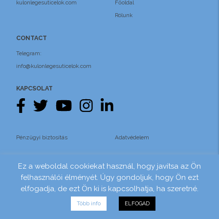
kulonlegesuticelok.com
Főoldal
Rólunk
CONTACT
Telegram:
info@kulonlegesuticelok.com
KAPCSOLAT
Pénzügyi biztosítás
Adatvédelem
Website by
&
Felhasználási feltételek
Foke
SRD
Ez a weboldal cookiekat használ, hogy javítsa az Ön
felhasználói élményét. Úgy gondoljuk, hogy Ön ezt
elfogadja, de ezt Ön ki is kapcsolhatja, ha szeretné.
Több info
ELFOGAD