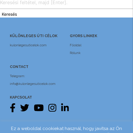
Keresés
KÜLÖNLEGES ÚTI CÉLOK
GYORS LINKEK
kulonlegesuticelok.com
Főoldal
Rólunk
CONTACT
Telegram:
info@kulonlegesuticelok.com
KAPCSOLAT
Pénzügyi biztosítás
Adatvédelem
Ez a weboldal cookiekat használ, hogy javítsa az Ön