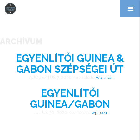
menu
ARCHÍVUM
EGYENLÍTŐI GUINEA &
GABON SZÉPSÉGEI ÚT
AUGUSZTUS 7, 2020
Közzétette
wp_sea
EGYENLÍTŐI
GUINEA/GABON
JÚLIUS 30, 2020
Közzétette
wp_sea