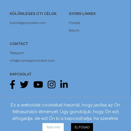
KÜLÖNLEGES ÚTI CÉLOK
GYORS LINKEK
kulonlegesuticelok.com
Főoldal
Rólunk
CONTACT
Telegram:
info@kulonlegesuticelok.com
KAPCSOLAT
Pénzügyi biztosítás
Adatvédelem
Ez a weboldal cookiekat használ, hogy javítsa az Ön
felhasználói élményét. Úgy gondoljuk, hogy Ön ezt
Website by
&
Felhasználási feltételek
Foke
SRD
elfogadja, de ezt Ön ki is kapcsolhatja, ha szeretné.
Több info
ELFOGAD