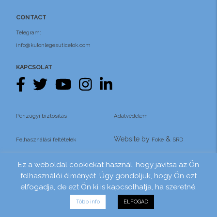
CONTACT
Telegram:
info@kulonlegesuticelok.com
KAPCSOLAT
Pénzügyi biztosítás
Adatvédelem
Website by
&
Felhasználási feltételek
Foke
SRD
Ez a weboldal cookiekat használ, hogy javítsa az Ön
felhasználói élményét. Úgy gondoljuk, hogy Ön ezt
elfogadja, de ezt Ön ki is kapcsolhatja, ha szeretné.
Több info
ELFOGAD