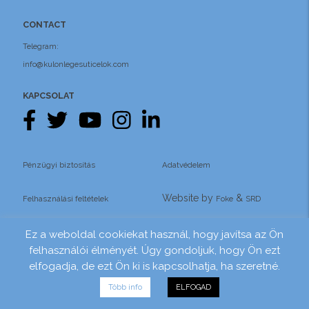
CONTACT
Telegram:
info@kulonlegesuticelok.com
KAPCSOLAT
Pénzügyi biztosítás
Adatvédelem
Website by
&
Felhasználási feltételek
Foke
SRD
Ez a weboldal cookiekat használ, hogy javítsa az Ön
felhasználói élményét. Úgy gondoljuk, hogy Ön ezt
elfogadja, de ezt Ön ki is kapcsolhatja, ha szeretné.
Több info
ELFOGAD