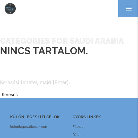
menu
CATEGORIES FOR SAUDI ARABIA
NINCS TARTALOM.
Keresés
KÜLÖNLEGES ÚTI CÉLOK
GYORS LINKEK
kulonlegesuticelok.com
Főoldal
Rólunk