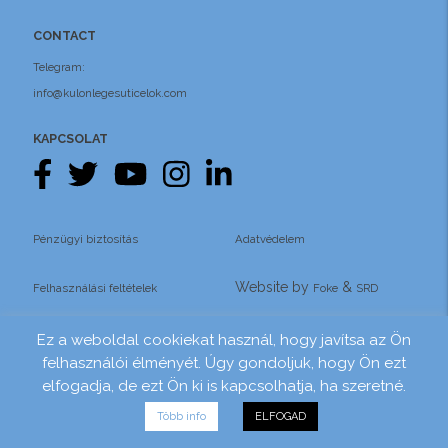
CONTACT
Telegram:
info@kulonlegesuticelok.com
KAPCSOLAT
Pénzügyi biztosítás
Adatvédelem
Website by
&
Felhasználási feltételek
Foke
SRD
Ez a weboldal cookiekat használ, hogy javítsa az Ön
felhasználói élményét. Úgy gondoljuk, hogy Ön ezt
elfogadja, de ezt Ön ki is kapcsolhatja, ha szeretné.
Több info
ELFOGAD