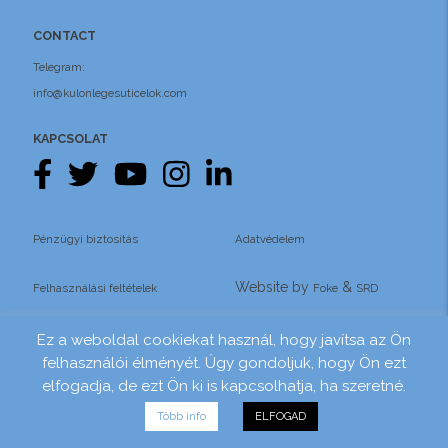
CONTACT
Telegram:
info@kulonlegesuticelok.com
KAPCSOLAT
Pénzügyi biztosítás
Adatvédelem
Website by
&
Felhasználási feltételek
Foke
SRD
Ez a weboldal cookiekat használ, hogy javítsa az Ön
felhasználói élményét. Úgy gondoljuk, hogy Ön ezt
elfogadja, de ezt Ön ki is kapcsolhatja, ha szeretné.
Több info
ELFOGAD