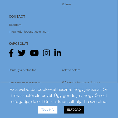
Rólunk
CONTACT
Telegram:
info@kulonlegesuticelok.com
KAPCSOLAT
Pénzügyi biztosítás
Adatvédelem
Website by
&
Felhasználási feltételek
Foke
SRD
Ez a weboldal cookiekat használ, hogy javítsa az Ön
felhasználói élményét. Úgy gondoljuk, hogy Ön ezt
elfogadja, de ezt Ön ki is kapcsolhatja, ha szeretné.
Több info
ELFOGAD