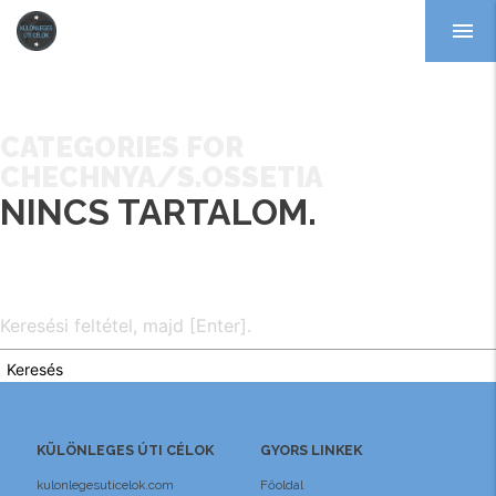
menu
CATEGORIES FOR
CHECHNYA/S.OSSETIA
NINCS TARTALOM.
Keresés
KÜLÖNLEGES ÚTI CÉLOK
GYORS LINKEK
kulonlegesuticelok.com
Főoldal