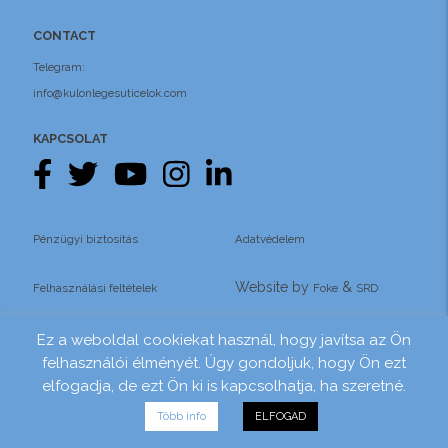
CONTACT
Telegram:
info@kulonlegesuticelok.com
KAPCSOLAT
Pénzügyi biztosítás
Adatvédelem
Website by
&
Felhasználási feltételek
Foke
SRD
Ez a weboldal cookiekat használ, hogy javítsa az Ön
felhasználói élményét. Úgy gondoljuk, hogy Ön ezt
elfogadja, de ezt Ön ki is kapcsolhatja, ha szeretné.
Több info
ELFOGAD