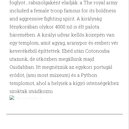
foglyot , rabszolgaként eladják. a The royal army
included a female troop famous for its boldness
and aggressive fighting spirit. A királyság
fénykorában olykor 4000 nő is élt palota
háremében. A királyi udvar kellős közepén van
egy templom, amit agyag, aranypor és emberi vér
keverékéből építtettek. Ebéd után Cotonouba
utazunk, de útközben megállunk majd
Ouidahban. Itt megnézzük az egykori portugál
erődöt, (ami most múzeum) és a Python
templomot, ahol a helyiek a kígyó istenségekhez
szoktak imádkozni.