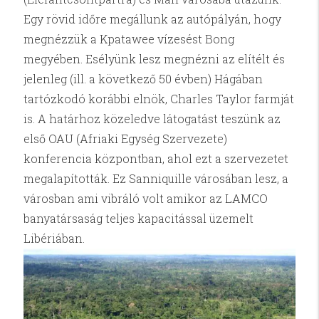
Egy rövid időre megállunk az autópályán, hogy
megnézzük a Kpatawee vízesést Bong
megyében. Esélyünk lesz megnézni az elítélt és
jelenleg (ill. a következő 50 évben) Hágában
tartózkodó korábbi elnök, Charles Taylor farmját
is. A határhoz közeledve látogatást teszünk az
első OAU (Afriaki Egység Szervezete)
konferencia központban, ahol ezt a szervezetet
megalapították. Ez Sanniquille városában lesz, a
városban ami vibráló volt amikor az LAMCO
banyatársaság teljes kapacitással üzemelt
Libériában.