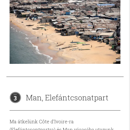
Man, Elefántcsonatpart
3
Ma átkelünk Côte d’Ivoire-ra
(Elefántcsontpartra) és Man városába utazunk.