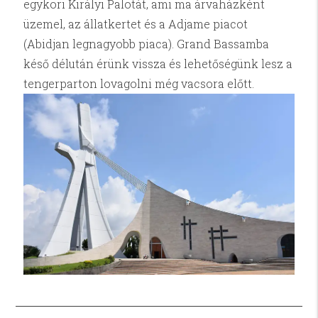
egykori Királyi Palotát, ami ma árvaházként
üzemel, az állatkertet és a Adjame piacot
(Abidjan legnagyobb piaca). Grand Bassamba
késő délután érünk vissza és lehetőségünk lesz a
tengerparton lovagolni még vacsora előtt.