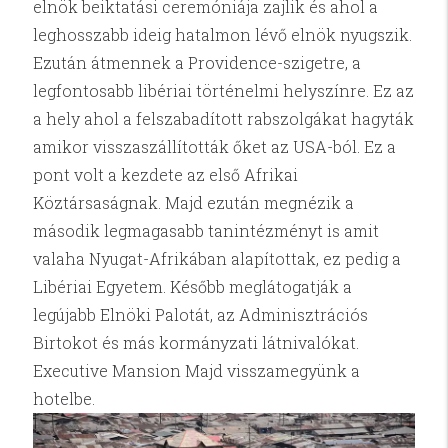
elnök beiktatási ceremóniája zajlik és ahol a
leghosszabb ideig hatalmon lévő elnök nyugszik.
Ezután átmennek a Providence-szigetre, a
legfontosabb libériai történelmi helyszínre. Ez az
a hely ahol a felszabadított rabszolgákat hagyták
amikor visszaszállították őket az USA-ból. Ez a
pont volt a kezdete az első Afrikai
Köztársaságnak. Majd ezután megnézik a
második legmagasabb tanintézményt is amit
valaha Nyugat-Afrikában alapítottak, ez pedig a
Libériai Egyetem. Később meglátogatják a
legújabb Elnöki Palotát, az Adminisztrációs
Birtokot és más kormányzati látnivalókat.
Executive Mansion Majd visszamegyünk a
hotelbe.