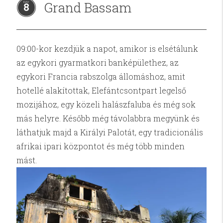
Grand Bassam
8
09:00-kor kezdjük a napot, amikor is elsétálunk
az egykori gyarmatkori banképülethez, az
egykori Francia rabszolga állomáshoz, amit
hotellé alakítottak, Elefántcsontpart legelső
mozijához, egy közeli halászfaluba és még sok
más helyre. Később még távolabbra megyünk és
láthatjuk majd a Királyi Palotát, egy tradicionális
afrikai ipari központot és még több minden
mást.