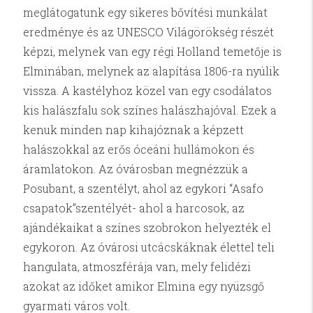
meglátogatunk egy sikeres bővítési munkálat
eredménye és az UNESCO Világörökség részét
képzi, melynek van egy régi Holland temetője is
Elminában, melynek az alapítása 1806-ra nyúlik
vissza. A kastélyhoz közel van egy csodálatos
kis halászfalu sok színes halászhajóval. Ezek a
kenuk minden nap kihajóznak a képzett
halászokkal az erős óceáni hullámokon és
áramlatokon. Az óvárosban megnézzük a
Posubant, a szentélyt, ahol az egykori “Asafo
csapatok”szentélyét- ahol a harcosok, az
ajándékaikat a színes szobrokon helyezték el
egykoron. Az óvárosi utcácskáknak élettel teli
hangulata, atmoszférája van, mely felidézi
azokat az időket amikor Elmina egy nyüzsgő
gyarmati város volt.