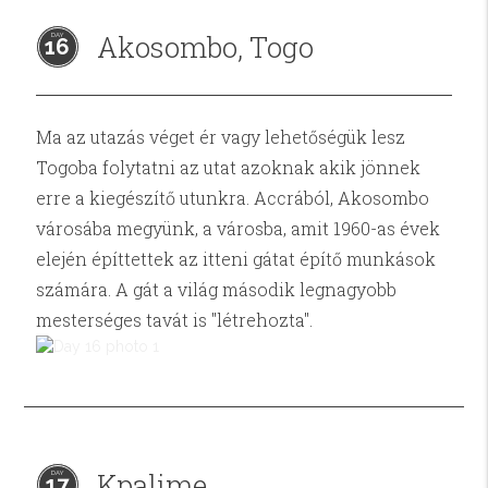
Akosombo, Togo
16
Ma az utazás véget ér vagy lehetőségük lesz
Togoba folytatni az utat azoknak akik jönnek
erre a kiegészítő utunkra. Accrából, Akosombo
városába megyünk, a városba, amit 1960-as évek
elején építtettek az itteni gátat építő munkások
számára. A gát a világ második legnagyobb
mesterséges tavát is "létrehozta".
Kpalime
17