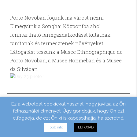
Porto Novoban fogunk ma várost nézni.
Elmegyünk a Songhai Központba ahol
fenntartható farmgazdálkodásst kutatnak,
tanítanak és termesztenek növényeket.
Látogatást teszünk a Musee Ethnographique de
Porto Novoban, a Musee Honmeban és a Musee
da Silvában.
Ez a weboldal cookiekat használ, hogy javítsa az Ön
felhasználói élményét. Úgy gondoljuk, hogy Ön ezt
Indulás haza
24
elfogadja, de ezt Ön ki is kapcsolhatja, ha szeretné.
Több info
ELFOGAD