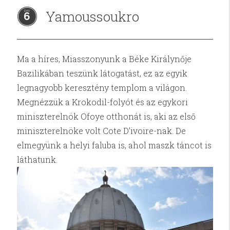
Yamoussoukro
6
Ma a híres, Miasszonyunk a Béke Királynője
Bazilikában teszünk látogatást, ez az egyik
legnagyobb keresztény templom a világon.
Megnézzük a Krokodil-folyót és az egykori
miniszterelnök Ofoye otthonát is, aki az első
miniszterelnöke volt Cote D’ivoire-nak. De
elmegyünk a helyi faluba is, ahol maszk táncot is
láthatunk.