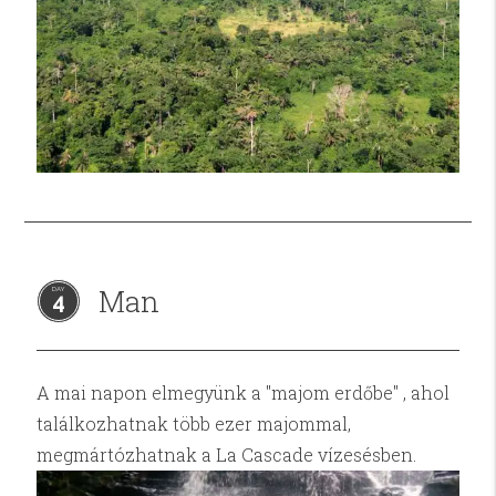
Man
4
A mai napon elmegyünk a "majom erdőbe" , ahol
találkozhatnak több ezer majommal,
megmártózhatnak a La Cascade vízesésben.