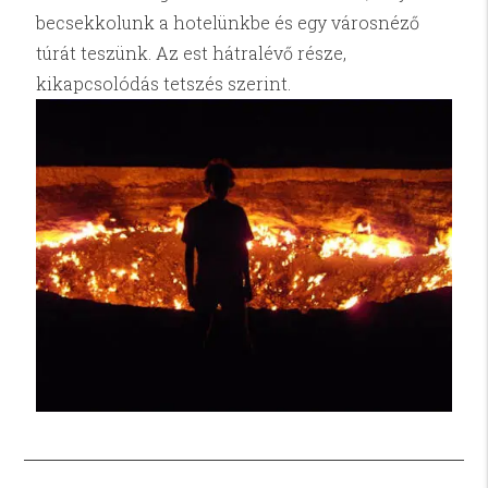
becsekkolunk a hotelünkbe és egy városnéző
túrát teszünk. Az est hátralévő része,
kikapcsolódás tetszés szerint.