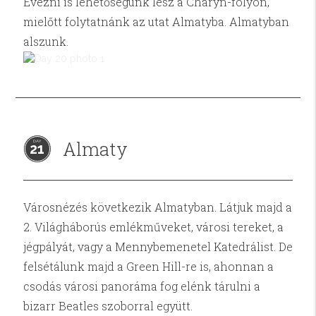
Evezni is lehetőségünk lesz a Charyn-folyón,
mielőtt folytatnánk az utat Almatyba. Almatyban
alszunk.
Almaty
21
Városnézés következik Almatyban. Látjuk majd a
2. Világháborús emlékműveket, városi tereket, a
jégpályát, vagy a Mennybemenetel Katedrálist. De
felsétálunk majd a Green Hill-re is, ahonnan a
csodás városi panoráma fog elénk tárulni a
bizarr Beatles szoborral együtt.