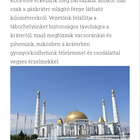
Kora este érkezünk meg Darvazába, amikor már
csak a gázkráter világító fénye látható
kilométerekről. Vezetőnk felállítja a
táborhelyünket biztonságos távolságra a
krátertől, majd megfőzzük vacsoránkat és
pihenünk, miközben a kráterben
gyönyörködhetünk félelemmel és csodálattal
vegyes érzelmekkel.