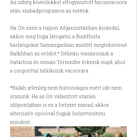
Az üzbég kísérőnkkel elfogyasztott búcsúvacsora
után szabadprogramos az esténk.
Ha Ön ezen a napon Afganisztánban kirándul,
akkor meg fogja látogatni a Buddhista
barlangokat Samanganban mielőtt megtekintené
Balkhban az erődöt.* Délután visszaviszik a
határhoz és onnan Termezbe érkezik majd, ahol
a csoporttal találkozik vacsorára.
*Balkh jelenleg nem biztonságos ezért ide nem
utazunk. Ha az Ön választott utazási
időpontjában is ez a helyzet marad, akkor
alternatív opcióval fogjuk helyettesíteni
mindezt.