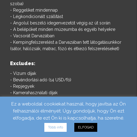
szoba)
- Reggeliket mindennap
- Légkondicionált szállítást
- Angolul beszélő idegenvezetőt végig az út során
- A belépőket minden múzeumba és egyéb helyekre
- Vacsorát Darvazában
- Kempingfelszerelést a Darvazában tett látogatásunkkor
(sátor, hálózsák, matrac, főző és étkező felszereléseket)
Excludes:
- Vízum díjak
- Bevándorlási adó (14 USD/fő)
- Repjegyek
- Kamerahasználati díjak
- Borravalók
Ez a weboldal cookiekat használ, hogy javítsa az Ön
- Néhány ebéd és vacsora árát
felhasználói élményét. Úgy gondoljuk, hogy Ön ezt
- Egyéb személyes kiadások
elfogadja, de ezt Ön ki is kapcsolhatja, ha szeretné.
- Egyéni felár (el tudjuk helyezni egy másik egyedül
utazóval a csoportból, hogy ne kelljen ezzel a költséggel
Több info
ELFOGAD
számolnia)