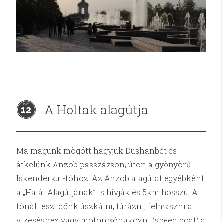
A Holtak alagútja
12
Ma magunk mögött hagyjuk Dushanbét és
átkelünk Anzob passzázson, úton a gyönyörű
Iskenderkul-tóhoz. Az Anzob alagútat egyébként
a „Halál Alagútjának” is hívják és 5km hosszú. A
tónál lesz időnk úszkálni, túrázni, felmászni a
vízeséshez vagy motorcsónakozni (speed boat) a