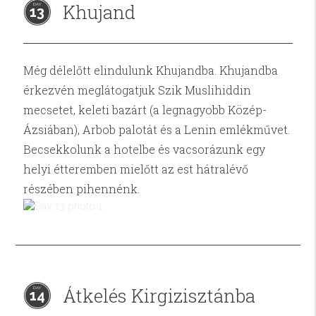
Khujand
13
Még délelőtt elindulunk Khujandba. Khujandba
érkezvén meglátogatjuk Szik Muslihiddin
mecsetet, keleti bazárt (a legnagyobb Közép-
Ázsiában), Arbob palotát és a Lenin emlékművet.
Becsekkolunk a hotelbe és vacsorázunk egy
helyi étteremben mielőtt az est hátralévő
részében pihennénk.
Átkelés Kirgizisztánba
14