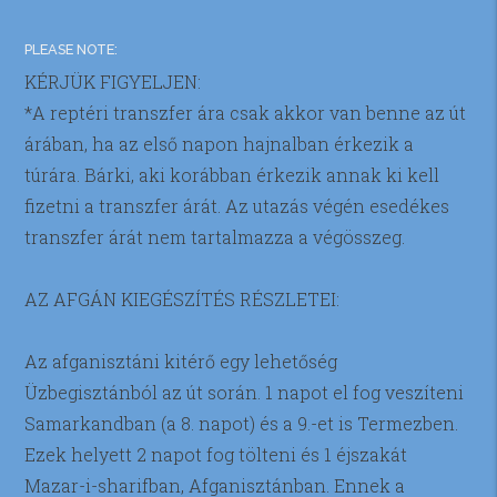
PLEASE NOTE:
KÉRJÜK FIGYELJEN:
*A reptéri transzfer ára csak akkor van benne az út
árában, ha az első napon hajnalban érkezik a
túrára. Bárki, aki korábban érkezik annak ki kell
fizetni a transzfer árát. Az utazás végén esedékes
transzfer árát nem tartalmazza a végösszeg.
AZ AFGÁN KIEGÉSZÍTÉS RÉSZLETEI:
Az afganisztáni kitérő egy lehetőség
Üzbegisztánból az út során. 1 napot el fog veszíteni
Samarkandban (a 8. napot) és a 9.-et is Termezben.
Ezek helyett 2 napot fog tölteni és 1 éjszakát
Mazar-i-sharifban, Afganisztánban. Ennek a