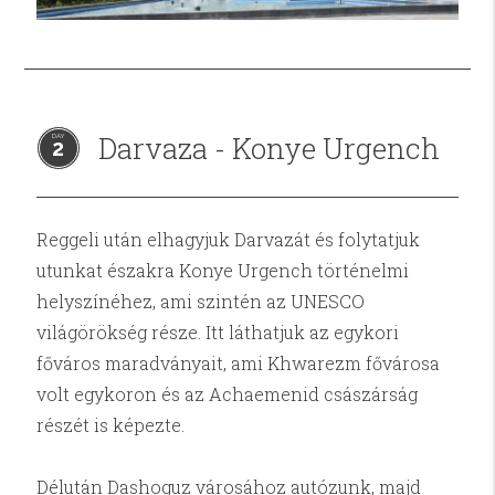
Darvaza - Konye Urgench
2
Reggeli után elhagyjuk Darvazát és folytatjuk
utunkat északra Konye Urgench történelmi
helyszínéhez, ami szintén az UNESCO
világörökség része. Itt láthatjuk az egykori
főváros maradványait, ami Khwarezm fővárosa
volt egykoron és az Achaemenid császárság
részét is képezte.
Délután Dashoguz városához autózunk, majd