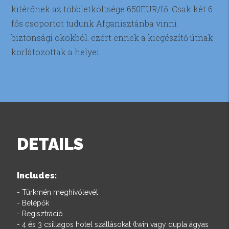
kitérőnek az többletköltsége 650EUR/fő. Csak két 6
fős csoportot tudunk Afganisztánba vinni
biztonsági okokból. ezért ennek a kiegészítő útnak
korlátozottak a helyei.
DETAILS
Includes:
- Türkmén meghívólevél
- Belépők
- Regisztráció
- 4 és 3 csillagos hotel szállásokat (twin vagy dupla ágyas