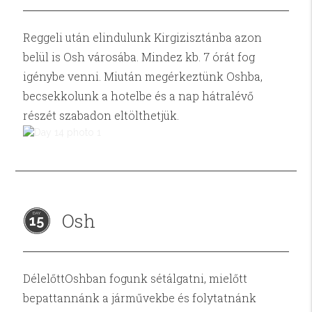
Reggeli után elindulunk Kirgizisztánba azon
belül is Osh városába. Mindez kb. 7 órát fog
igénybe venni. Miután megérkeztünk Oshba,
becsekkolunk a hotelbe és a nap hátralévő
részét szabadon eltölthetjük.
Osh
15
DélelőttOshban fogunk sétálgatni, mielőtt
bepattannánk a járművekbe és folytatnánk