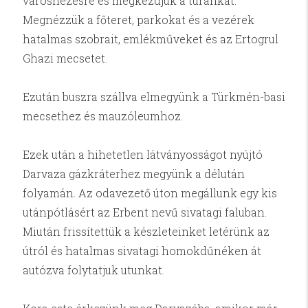
városnézésre és megkezdjük a túránkat.
Megnézzük a főteret, parkokat és a vezérek
hatalmas szobrait, emlékműveket és az Ertogrul
Ghazi mecsetet.
Ezután buszra szállva elmegyünk a Türkmén-basi
mecsethez és mauzóleumhoz.
Ezek után a hihetetlen látványosságot nyújtó
Darvaza gázkráterhez megyünk a délután
folyamán. Az odavezető úton megállunk egy kis
utánpótlásért az Erbent nevű sivatagi faluban.
Miután frissítettük a készleteinket letérünk az
útról és hatalmas sivatagi homokdűnéken át
autózva folytatjuk utunkat.