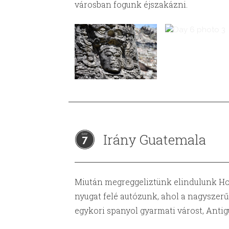
városban fogunk éjszakázni.
Irány Guatemala
7
Miután megreggeliztünk elindulunk H
nyugat felé autózunk, ahol a nagyszer
egykori spanyol gyarmati várost, Antig