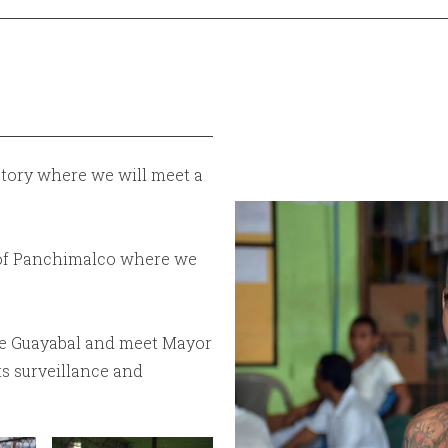
ctory where we will meet a
n of Panchimalco where we
ose Guayabal and meet Mayor
ts surveillance and