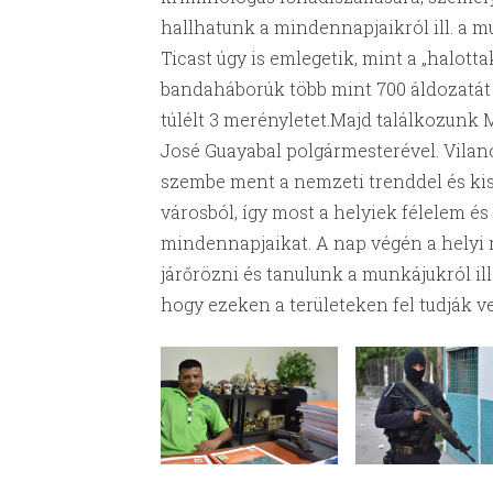
hallhatunk a mindennapjaikról ill. a m
Ticast úgy is emlegetik, mint a „halottak
bandaháborúk több mint 700 áldozatát
túlélt 3 merényletet.Majd találkozunk 
José Guayabal polgármesterével. Vilano
szembe ment a nemzeti trenddel és kis
városból, így most a helyiek félelem és
mindennapjaikat. A nap végén a helyi
járőrözni és tanulunk a munkájukról ill.
hogy ezeken a területeken fel tudják v