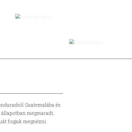
ondurasból Guatemalába és
ű állapotban megmaradt,
uát fogjuk megnézni.