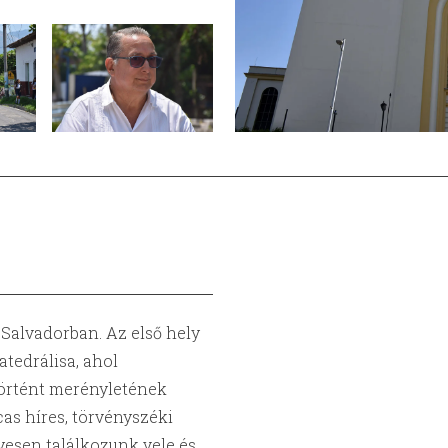
 Salvadorban. Az első hely
atedrálisa, ahol
örtént merényletének
cas híres, törvényszéki
yesen találkozunk vele és