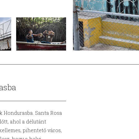
asba
nk Hondurasba. Santa Rosa
tt, ahol a délutánt
kellemes, pihentető város,
lesz, hogy a helyi