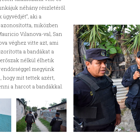
unkájuk néhány részletéről.
 ügyvédjét”, aki a
 azonosította, miközben
Mauricio Vilanova-val, San
va véghez vitte azt, ami
zorította a bandákat a
 erőszak nélkül élhetik
 rendőrséggel megyünk
, hogy mit tettek azért,
enni a harcot a bandákkal.