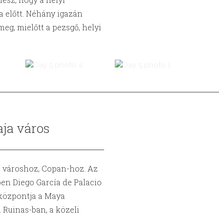
a előtt. Néhány igazán
eg, mielőtt a pezsgő, helyi
ja város
a városhoz, Copan-hoz. Az
ben Diego García de Palacio
 központja a Maya
 Ruinas-ban, a közeli