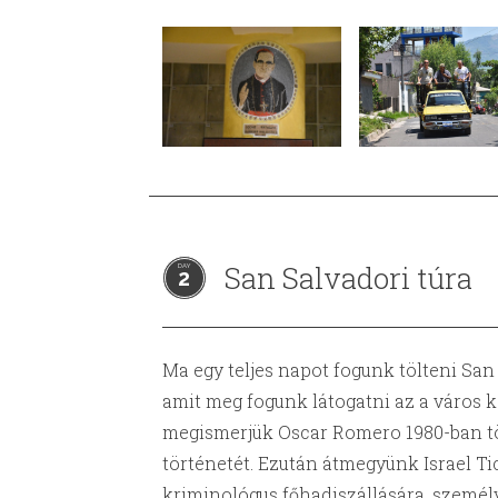
San Salvadori túra
2
Ma egy teljes napot fogunk tölteni San
amit meg fogunk látogatni az a város k
megismerjük Oscar Romero 1980-ban t
történetét. Ezután átmegyünk Israel Ti
kriminológus főhadiszállására, személ