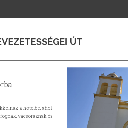
EVEZETESSÉGEI ÚT
orba
kolnak a hotelbe, ahol
i fognak, vacsoráznak és