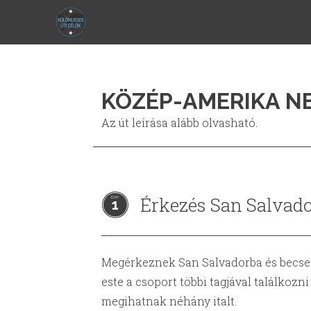
KÖZÉP-AMERIKA N
Az út leírása alább olvasható.
Érkezés San Salvad
1
Megérkeznek San Salvadorba és becsek
este a csoport többi tagjával találkozn
megihatnak néhány italt.