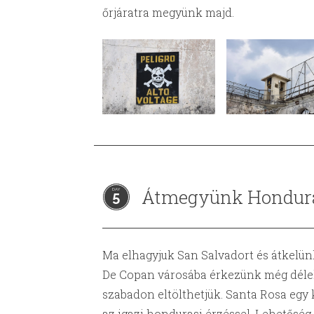
őrjáratra megyünk majd.
Átmegyünk Hondur
5
Ma elhagyjuk San Salvadort és átkelü
De Copan városába érkezünk még délelő
szabadon eltölthetjük. Santa Rosa egy 
az igazi hondurasi érzéssel. Lehetőség 