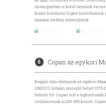
szivargyárban is körül nézzünk vacsor
kiváló hondurasi fogást kóstolhatunk m
éjszakai életben elmerülnénk.
Copan az egykori Ma
6
Reggeli után elutazunk az egykori Maj
UNESCO listáján szereplő helyet 1570-
fedezte föl. Copan volt a legfontosabb
civilizációnak iu.250-900 között. Copan