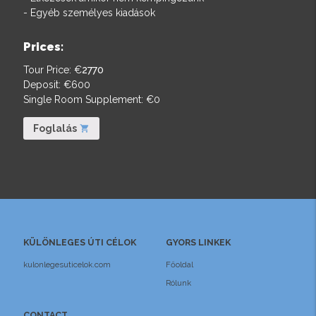
- Egyéb személyes kiadások
Prices:
Tour Price: €
2770
Deposit: €
600
Single Room Supplement: €
0
Foglalás
shopping_cart
KÜLÖNLEGES ÚTI CÉLOK
GYORS LINKEK
kulonlegesuticelok.com
Főoldal
Rólunk
CONTACT