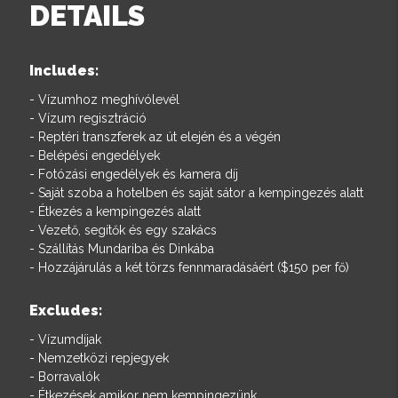
DETAILS
Includes:
- Vízumhoz meghívólevél
- Vízum regisztráció
- Reptéri transzferek az út elején és a végén
- Belépési engedélyek
- Fotózási engedélyek és kamera díj
- Saját szoba a hotelben és saját sátor a kempingezés alatt
- Étkezés a kempingezés alatt
- Vezető, segítők és egy szakács
- Szállítás Mundariba és Dinkába
- Hozzájárulás a két törzs fennmaradásáért ($150 per fő)
Excludes:
- Vízumdíjak
- Nemzetközi repjegyek
- Borravalók
- Étkezések amikor nem kempingezünk