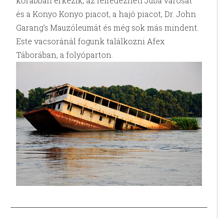
korábban érkezik, az felfedezheti Juba városát
és a Konyo Konyo piacot, a hajó piacot, Dr. John
Garang's Mauzóleumát és még sok más mindent.
Este vacsoránál fogunk találkozni Afex
Táborában, a folyóparton.