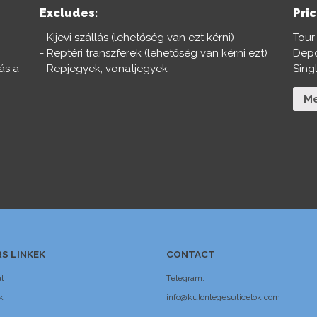
Excludes:
Pric
- Kijevi szállás (lehetőség van ezt kérni)
Tour
- Reptéri transzferek (lehetőség van kérni ezt)
Depo
ás a
- Repjegyek, vonatjegyek
Sing
Me
S LINKEK
CONTACT
l
Telegram:
k
info@kulonlegesuticelok.com