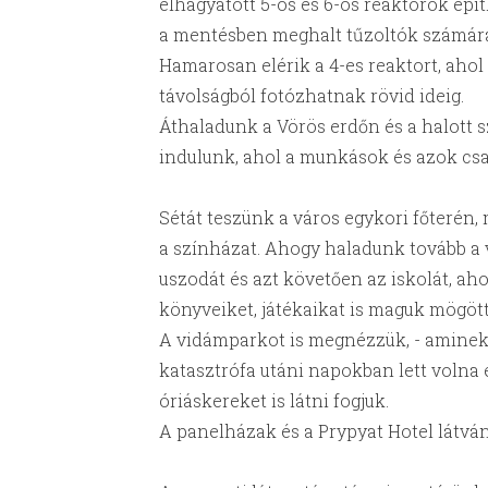
elhagyatott 5-ös és 6-os reaktorok épí
a mentésben meghalt tűzoltók számár
Hamarosan elérik a 4-es reaktort, ahol
távolságból fotózhatnak rövid ideig.
Áthaladunk a Vörös erdőn és a halott s
indulunk, ahol a munkások és azok csa
Sétát teszünk a város egykori főterén
a színházat. Ahogy haladunk tovább a v
uszodát és azt követően az iskolát, ah
könyveiket, játékaikat is maguk mögöt
A vidámparkot is megnézzük, - aminek 
katasztrófa utáni napokban lett volna 
óriáskereket is látni fogjuk.
A panelházak és a Prypyat Hotel látván