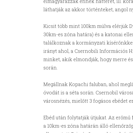
elmagyarázzák ennek hátterét, ill. kora
láthatják az akkor történteket, angol n
Kicsit több mint 100km múlva elérjük D
30km-es zóna határa) és a katonai ell
találkoznak a kormányzati kísérőnkkel.
irányt ahol, a Csernobili Információs 
minket, akik elmondják, hogy merre és 
során.
Megállnak Kopachi faluban, ahol meglá
óvodát is a séta során. Csernobil váro
városnézés, mielőtt 3 fogásos ebédet e
Ebéd után folytatják útjukat. Az erőmű
a 10km-es zóna határán álló ellenőrző