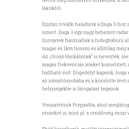
lakóktól.
Ezután tovább haladunk a Duga 3-hoz a
ismert. Duga 3 egy nagy behemót radarr
Szovjetek használtak a hidegháború ala
magas és 1km hosszú és állítólag még a
Az „Orosz Harkálynak” is nevezték, mer
magas frekvenciás jeleket közvetített
hallható volt. Engedélyt kapunk, hogy
az irányítószobába és a körülötte lévő
helyiségekbe is látogatást tegyünk.
Visszatérünk Prypyatba, ahol meglátoga
részeket is, mint pl. a rendőrség, mozi 
Ebéd következik, mielőtt visszautazun