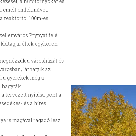
tkezését, a hűtőtornyokat és
a emelt emlékművet.
 a reaktortól 100m-es
zellemváros Prypyat felé
ládtagjai éltek egykoron.
, megnézzük a városházát és
árosban, láthatjuk az
ol a gyerekek még a
t hagyták.
a tervezett nyitása pont a
esedékes- és a híres
ya is magával ragadó lesz.