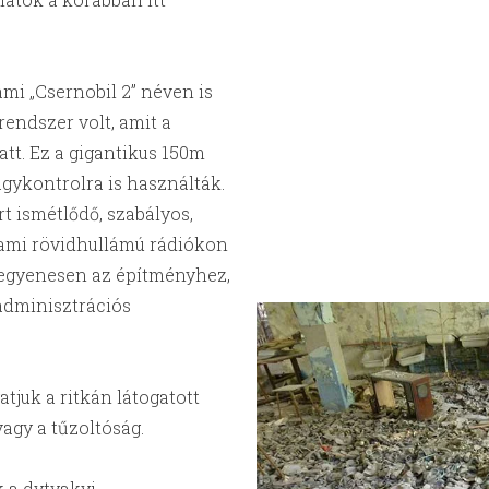
mi „Csernobil 2” néven is
endszer volt, amit a
tt. Ez a gigantikus 150m
gykontrolra is használták.
t ismétlődő, szabályos,
, ami rövidhullámú rádiókon
 egyenesen az építményhez,
 adminisztrációs
tjuk a ritkán látogatott
vagy a tűzoltóság.
k a dytyakyi