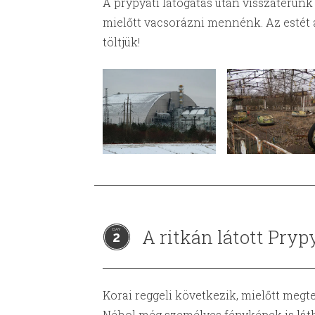
A prypyati látogatás után visszatérünk
mielőtt vacsorázni mennénk. Az estét 
töltjük!
A ritkán látott Pryp
2
Korai reggeli következik, mielőtt megte
Néhol még személyes fényképek is láth