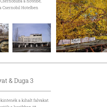
 Csernobilba a hotelbe,
a Csernobil Hotelben
yat & Duga 3
kintenék a kihalt falvakat.
atók a korábban itt