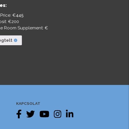
es:
 Price: €
445
sit: €
200
le Room Supplement: €
gtelt
info
KAPCSOLAT