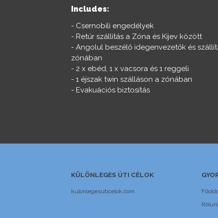
Includes:
- Csernobili engedélyek
- Retúr szállítás a Zóna és Kijev között
- Angolul beszélő idegenvezetők és szállít
zónában
- 2 x ebéd, 1 x vacsora és 1 reggeli
- 1 éjszak twin szálláson a zónában
- Evakuációs biztosítás
KÜLÖNLEGES ÚTI CÉLOK
GYOR
kulonlegesuticelok.com
Főolda
Rólun