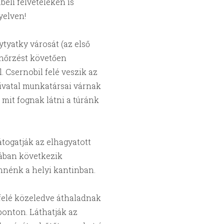
beli felvételeken is
yelven!
ytyatky városát (az első
enőrzést követően
 Csernobil felé veszik az
Hivatal munkatársai várnak
mit fognak látni a túránk
togatják az elhagyatott
sában következik
nnénk a helyi kantinban.
 felé közeledve áthaladnak
ponton. Láthatják az